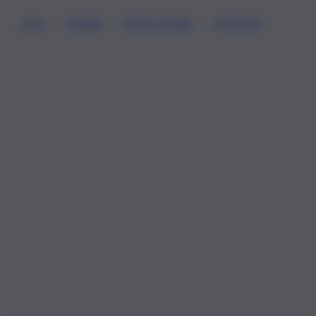
, 
, 
, 
CASI
OVADA
PESTE SUINA
POSITIVI