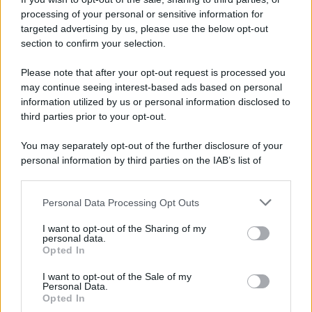
Iscriviti alla nostra newsletter per non perdere le ultime
processing of your personal or sensitive information for
novità
targeted advertising by us, please use the below opt-out
section to confirm your selection.
Iscriviti Ora
Please note that after your opt-out request is processed you
may continue seeing interest-based ads based on personal
information utilized by us or personal information disclosed to
third parties prior to your opt-out.
You may separately opt-out of the further disclosure of your
personal information by third parties on the IAB’s list of
© 2026 | Ediservice s.r.l. 95126 Catania – Via Principe
downstream participants.
Nicola, 22 – P.IVA: 01153210875 – Cciaa Catania n.
Personal Data Processing Opt Outs
This information may also be disclosed by us to third parties
01153210875 – Quotidiano di Sicilia usufruisce dei
on the IAB’s List of Downstream Participants that may further
contributi di cui al D.lgs n. 70/2017
I want to opt-out of the Sharing of my
disclose it to other third parties.
personal data.
Opted In
I want to opt-out of the Sale of my
Personal Data.
Chi Siamo
Opted In
Fondazione Etica e Valori Marilù Tregua