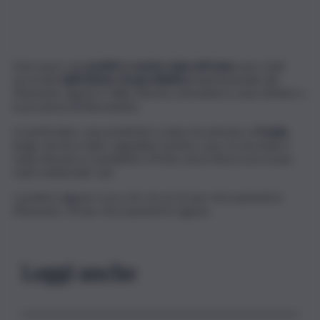
Due nuovi casi
positivi
di
peste suina
africana
sono stati
accertati
dall’Istituto Zooprofilattico
Sperimentale del
Piemonte Liguria e Valle d’Aosta, entrambi in zona ‘infetta’ e
in provincia di Alessandria.
In particolare, una positività è stata riscontrata a
Ovada
,
luogo dov’era stato segnalato il primo caso, la seconda è
stata rilevata a Castelletto d’Orba, dove finora non erano
stati evidenziati casi.
I positivi salgono così a 41, di cui 22 per ritrovamenti in
Piemonte, 19 per ritrovamenti in Liguria.
Leggi anche