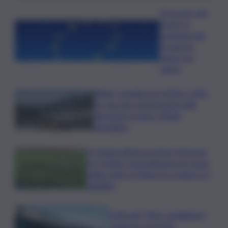
Oroscopo del
lunedì, le
previsioni del
10 agosto
segno per
segno
Rifiuti, in Sicilia tra il 2024 e 2025
un calo dei conferimenti nelle
discariche di oltre 50mila
tonnellate
Il Catania elimina ai rigori il Vicenza
e si regala i trentaduesimi di Coppa
Italia contro il Parma: la cronaca e il
tabellino
Truffa del “finto carabiniere”,
catanese arrestato