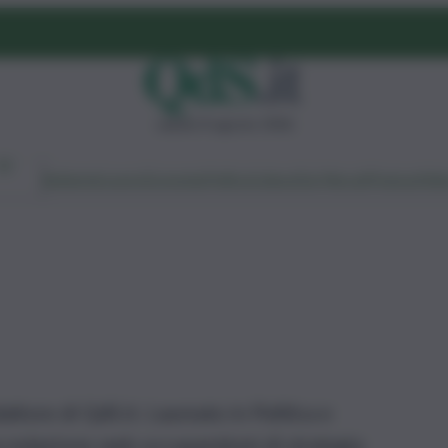
sabato 8 agosto 2026
Ambiente
Lavoro
Economia
Politica
Cultura
Dai Mercati
Podcast
Vid
ttore di QdS.it. Laureato in Politica e
la redazione web occupandomi di strategia