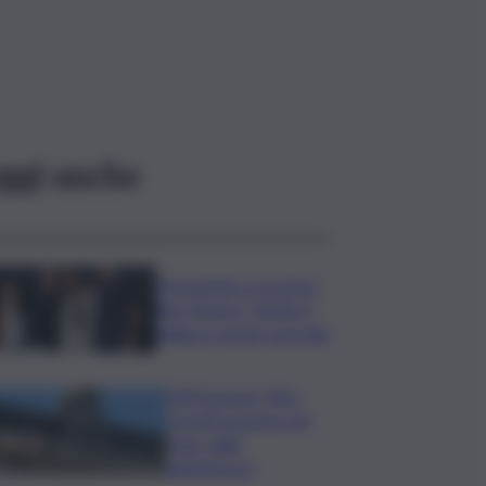
ggi anche
Presentato a Locarno
film Totorici “Ketticé”,
Bellucci ospite speciale
Tuffi Europei, Elisa
Cosetti argento nel
‘volo’ dalla
piattaforma