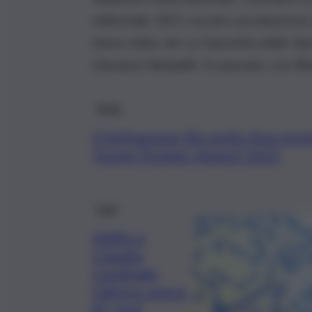
editoriale, SEO, social e produzione
l’area video de La Gazzetta dello Sp
Giavazzi-Redaelli. In passato con Bl
Sicilia
Il belpassese Riccardo Apa prem
Young Pioneer Award 2025
Fatti
Addio a
Claudia
Cardinale,
l’attrice aveva
87 anni