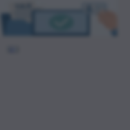
1
2
…