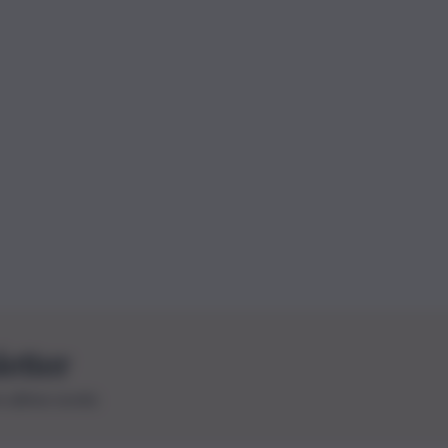
letter
le ultime novità