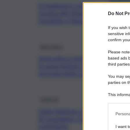
Il Palabeach Catania
trionfa alle finali
Do Not Pr
Scudetto a Vasto Marina
If you wish 
sensitive in
confirm your
Agricoltura
Please note
Agricoltura siciliana in apnea,
based ads b
le associazioni chiedono la
third parties
proroga delle scadenze PSR
You may sepa
parties on t
This informa
Trasporti
Participants
Dalla Regione 2 milioni per l’ac
Persona
di scuolabus: 129 i comuni idone
contributo
I want t