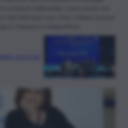
 di contenuti multimediali. Lavoro anche con
ort dal 2020 dopo aver vinto a Milano la borsa
ogo.it, Datasport e ItaSportPress.
iato con lo Iaf