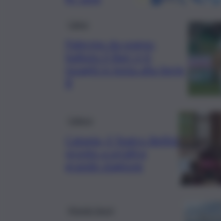
Calcio
Palermo da sogno:
battuto il Bari 2-0,
Inzaghi in testa alla Serie
B
Cultura
Catania, il Teatro Bellini
pronto a un’altra
grande stagione
Mondo Sport