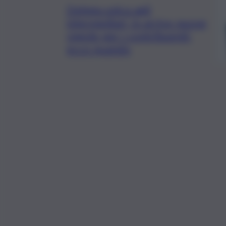
Delega unica agli
intermediari, in arrivo nuove
regole per i contribuenti:
ecco quando