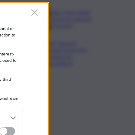
Calco, l’Inter chiude
la tournee battendo
2-1 la Juve
sonal or
ection to
”NAF, Nose Art
Festival” torna il 29 e
nterest-
30 agosto da
closed to
Scacciadiavoli
 third
Downstream