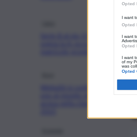
Opted 
I want t
Calcio
Opted 
Serie B al via, il Palermo
I want 
Advertis
sogna la A: ecco le big e le
Opted 
matricole pronte a stupire
I want t
of my P
was col
Opted 
Brevi
Webuild si conferma numero
uno al mondo nel settore
acqua nella classifica ENR
2025
Economia