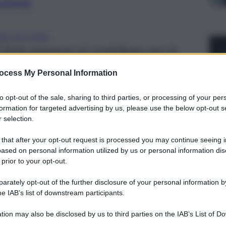
preferite
E SICILIANA
i Enti ammessi al contributo per la
. In alcuni casi gli strumenti
ocess My Personal Information
a agli anni Settanta
to opt-out of the sale, sharing to third parties, or processing of your per
formation for targeted advertising by us, please use the below opt-out s
 selection.
 that after your opt-out request is processed you may continue seeing i
ased on personal information utilized by us or personal information dis
 prior to your opt-out.
rately opt-out of the further disclosure of your personal information by
he IAB’s list of downstream participants.
tion may also be disclosed by us to third parties on the IAB’s List of 
 that may further disclose it to other third parties.