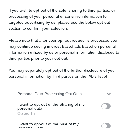
Iscriviti alla nostra Newsletter
If you wish to opt-out of the sale, sharing to third parties, or
Iscriviti alla nostra newsletter per non perdere le ultime
processing of your personal or sensitive information for
novità
targeted advertising by us, please use the below opt-out
section to confirm your selection.
Iscriviti Ora
Please note that after your opt-out request is processed you
may continue seeing interest-based ads based on personal
information utilized by us or personal information disclosed to
third parties prior to your opt-out.
You may separately opt-out of the further disclosure of your
personal information by third parties on the IAB’s list of
© 2026 | Ediservice s.r.l. 95126 Catania – Via Principe
downstream participants.
Nicola, 22 – P.IVA: 01153210875 – Cciaa Catania n.
Personal Data Processing Opt Outs
This information may also be disclosed by us to third parties
01153210875 – Quotidiano di Sicilia usufruisce dei
on the IAB’s List of Downstream Participants that may further
contributi di cui al D.lgs n. 70/2017
I want to opt-out of the Sharing of my
disclose it to other third parties.
personal data.
Opted In
I want to opt-out of the Sale of my