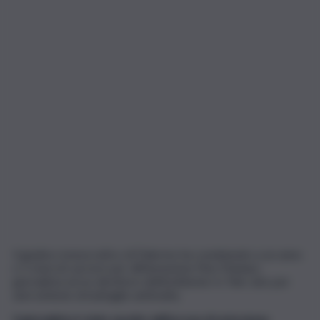
Il giudice monocratico di Palermo ha condannato a un anno
e 5 mesi di carcere per diffamazione Pino Maniaci,
giornalista ed ex direttore dell’emittente tv Tele Jato per
anni simbolo di battaglie antimafia.
Il giornalista è stato assolto dall’accusa di estorsione
.