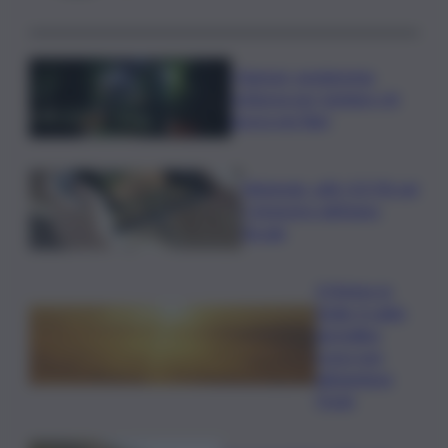
I Barisei: vendemmia
notturna per tutelare chi
lavora nei filari
Nintendo, utili +53,5% nel
I trimestre dell’anno
fiscale
Il Meteo in
Sicilia, il caldo
da bollino
rosso non
abbandona
l’Isola