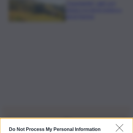
”DoloViniMiti”: dall’1 al 4
ottobre tra Val di Cembra e
Val di Fiemme
Do Not Process My Personal Information