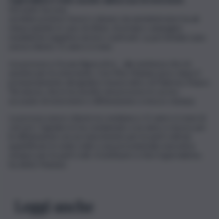
Secondo l’accusa,
avrebbe preteso favori e denaro da amministratori locali
minacciandoli, in caso di rifiuto, di avviare campagne
mediatiche negative nei loro confronti. La pm Amelia Luise
aveva chiesto 11 anni e 6 mesi.
«La procura ci fa una figura di m… alla sentenza che mi
assolve per le estorsioni». Così Pino Maniaci poco dopo il
pronunciamento del giudice monocratico di Palermo Mauro
Terranova, che lo ha assolto nel processo in cui era
accusato di estorsione e diffamazione a mezzo stampa.
La procura avevo chiesto la condanna a 11 anni e 6 mesi di
carcere. Il giudice lo ha condannato a un anno e mezzo per
le diffamazioni con un risarcimento per le parti civili da
quantificare in sede civile e una provvisionale esecutiva
sempre per le parti civili. «Continuerò a fare il giornalista»,
ha detto Manìaci.
Leggi anche