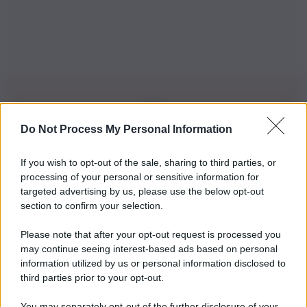
Do Not Process My Personal Information
Iscriviti alla nostra Newsletter
If you wish to opt-out of the sale, sharing to third parties, or
Iscriviti alla nostra newsletter per non perdere le ultime
processing of your personal or sensitive information for
novità
targeted advertising by us, please use the below opt-out
section to confirm your selection.
Iscriviti Ora
Please note that after your opt-out request is processed you
may continue seeing interest-based ads based on personal
information utilized by us or personal information disclosed to
third parties prior to your opt-out.
You may separately opt-out of the further disclosure of your