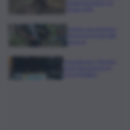
segnale di speranza, nel
Gurajat +32%
Outdoor, più praticanti e
più soccorsi: il nodo della
sicurezza
Fornacelle apre “Vinoteka”
spazio degustazione nel
cuore di Bolgheri