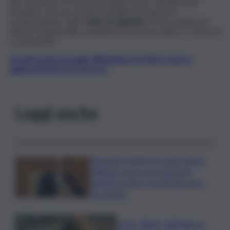
dai comuni per la rimozione della cenere vulcanica ma
riteniamo che non sia più rinviabile la richiesta di
riconoscimento dello
stato di calamità
così da mettere la
città di Catania nelle condizioni di ricevere l’aiuto e i ristori di
cui necessita”.
Iscriviti gratis al canale WhatsApp di QdS.it, news e
aggiornamenti CLICCA QUI
Leggi anche
Aumento tariffe per isole minori,
Regione cerca una soluzione:
lunedì incontro con gli operatori
economici
Leone, Wwf: dall’India un