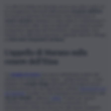
“La città di Catania sta facendo ancora una volta i conti con
le conseguenze derivanti dall’ennesima
eruzione dell’Etna
.
Di fronte al reiterarsi di fenomeni come l’emissione di
cenere vulcanica
, riteniamo ci siano tutte le condizioni per il
riconoscimento dello stato di calamità”: con queste parole,
la deputata regionale del Movimento Cinquestelle, Jose
Marano, ha sollecitato il governo regionale affinché ottenga
un
intervento tempestivo da Roma
.
L’appello di Marano sulla
cenere dell’Etna
“La
pioggia di cenere
che deriva dall’attività eruttiva del
vulcano non sembra dare tregua – spiega Marano – e non
parliamo di
semplici disagi
superabili in pochi giorni ma di
criticità enormi che non riguardano soltanto
l’aeroporto o la
circolazione
stradale ma che impattano pesantemente sulla
vita dei cittadini
e sulla loro
salute
. Proprio per questo
nell’ultima variazione di bilancio ho presentato un
emendamento al fine di concorrere alle spese sostenute