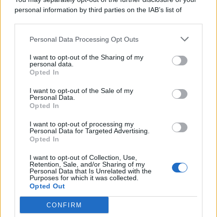
personal information by third parties on the IAB’s list of
© 2026 | Ediservice s.r.l. 95126 Catania – Via Principe
downstream participants.
Nicola, 22 – P.IVA: 01153210875 – Cciaa Catania n.
Personal Data Processing Opt Outs
This information may also be disclosed by us to third parties
01153210875 – Quotidiano di Sicilia usufruisce dei
on the IAB’s List of Downstream Participants that may further
contributi di cui al D.lgs n. 70/2017
I want to opt-out of the Sharing of my
disclose it to other third parties.
personal data.
Opted In
I want to opt-out of the Sale of my
Personal Data.
Chi Siamo
Opted In
Fondazione Etica e Valori Marilù Tregua
Fondatore Carlo Alberto Tregua
Lavora con noi
I want to opt-out of processing my
Personal Data for Targeted Advertising.
Gerenza
Opted In
I want to opt-out of Collection, Use,
Retention, Sale, and/or Sharing of my
Personal Data that Is Unrelated with the
Purposes for which it was collected.
Opted Out
Scarica l’app
CONFIRM