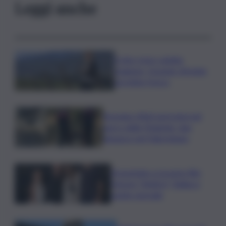
Leggi anche
Il vino rosso cambia
stagione, Grassini: d’estate
servitelo fresco
Bruciano rifiuti pericolosi nel
parco delle Madonie, due
denunce nel Palermitano
Presentato a Locarno film
Totorici “Ketticé”, Bellucci
ospite speciale