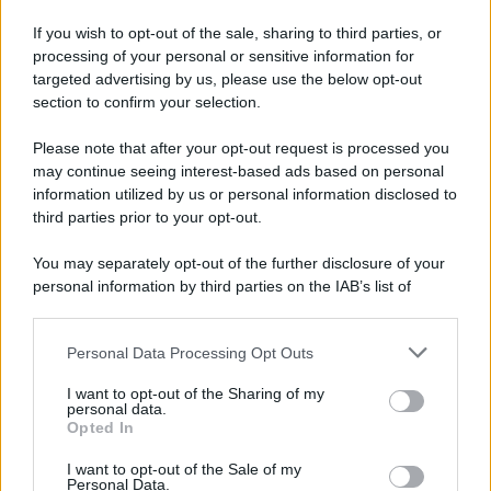
Iscriviti alla nostra Newsletter
If you wish to opt-out of the sale, sharing to third parties, or
Iscriviti alla nostra newsletter per non perdere le ultime
processing of your personal or sensitive information for
novità
targeted advertising by us, please use the below opt-out
section to confirm your selection.
Iscriviti Ora
Please note that after your opt-out request is processed you
may continue seeing interest-based ads based on personal
information utilized by us or personal information disclosed to
third parties prior to your opt-out.
You may separately opt-out of the further disclosure of your
personal information by third parties on the IAB’s list of
© 2026 | Ediservice s.r.l. 95126 Catania – Via Principe
downstream participants.
Nicola, 22 – P.IVA: 01153210875 – Cciaa Catania n.
Personal Data Processing Opt Outs
This information may also be disclosed by us to third parties
01153210875 – Quotidiano di Sicilia usufruisce dei
on the IAB’s List of Downstream Participants that may further
contributi di cui al D.lgs n. 70/2017
I want to opt-out of the Sharing of my
disclose it to other third parties.
personal data.
Opted In
I want to opt-out of the Sale of my
Personal Data.
Chi Siamo