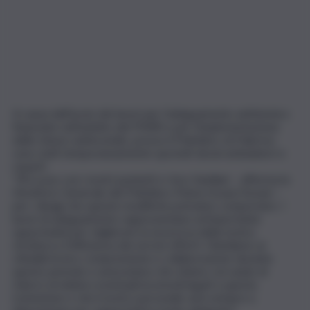
A causa dell’avvio dei lavori per l’adeguamento antisismico
finanziato nell’ambito del PNRR e per l’implementazione
delle misure antincendio, presso il Policlinico di Palermo
sono stati temporaneamente spostati alcuni ambulatori e
reparti.
“Mi scuso con i nostri pazienti e i loro familiari – afferma la
Direttrice Generale del Policlinico Maria Grazia Furnari –
per i disagi che queste modifiche potranno comportare. I
lavori di adeguamento rappresentano un’importante
opportunità per migliorare la sicurezza della nostra
struttura e l’efficienza dei servizi offerti. Chiediamo ai
cittadini la loro comprensione e collaborazione durante
questo periodo e assicuriamo che stiamo cercando di
ridurre al minimo eventuali incomodi legati a questa
transizione e che il nostro personale sarà sempre a