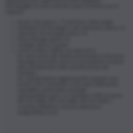
disposizione per supportarli in modo adeguato”.
Nel dettaglio, le nuove sedi dei reparti trasferiti sono le
seguenti:
Breast Unit: plesso 1 “Ostetricia e Ginecologia”
Ambulatori di Oncologia e sale di infusione: plesso 21
Laboratori di Oncologia: plesso 14
Neurochirurgia: plesso 16
Urologia: plesso 15 piano
Centro prelievi: Edificio 16, piano terra
Per dare spazio alle attività assistenziali, la Direzione
Strategica ha inoltre deciso lo spostamento di alcuni
uffici amministrativi nelle sedi decentrate del
Policlinico.
Per tutti gli ulteriori aggiornamenti i pazienti sono
invitati a fare riferimento al sito web dell’Azienda
ospedaliera universitaria ospedale,
www.policlinico.pa.it, o a contattare l’URP ai numeri
091 655 3686, 091 655 3685, 091 655 3681 o
scrivendo all’indirizzo di posta elettronica
urp@policlinico.pa.it.