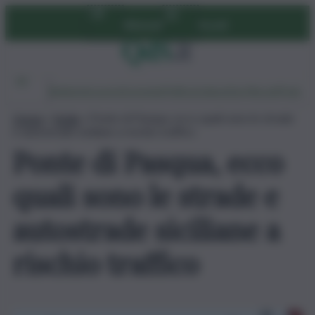
Vai
Abbonati
Accedi
al
contenuto
Ambiente
Lavoro
Economia
Politica
Cultura
Dai Mercati
Podcast
Home
»
Sicilia
»
Ponte di Pasqua, ecco quali sono le strade
e autostrade siciliane a rischio traffico
Ponte di Pasqua, ecco
quali sono le strade e
autostrade siciliane a
rischio traffico