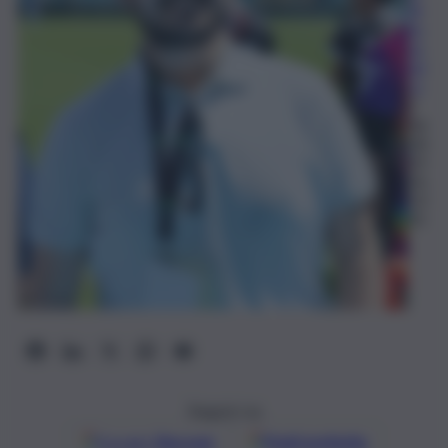
Al
es
sa
nd
ro
2
Ap
rile
20
26,
13:
01
Seguici su
Google
Discover
Fonti preferite