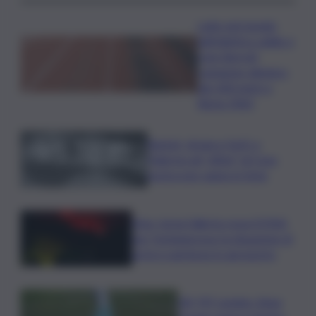
Lutto nel mondo
dell’atletica: addio a
Livio Berruti,
campione olimpico
dei 200 metri a
Roma 1960
Racket, droga e furti: a
Palermo gli “affari” di Cosa
nostra non vanno in ferie
Etna, torna l’allerta rossa VONA
per Fontanarossa: la situazione di
arrivi e partenze in aeroporto
Glf, PIF London, Anna