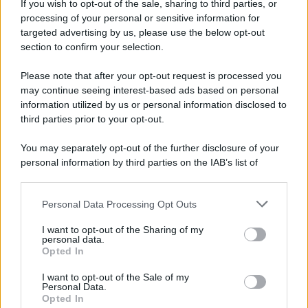
If you wish to opt-out of the sale, sharing to third parties, or
Iscriviti alla nostra newsletter per non perdere le ultime
processing of your personal or sensitive information for
novità
targeted advertising by us, please use the below opt-out
section to confirm your selection.
Iscriviti Ora
Please note that after your opt-out request is processed you
may continue seeing interest-based ads based on personal
information utilized by us or personal information disclosed to
third parties prior to your opt-out.
You may separately opt-out of the further disclosure of your
personal information by third parties on the IAB’s list of
© 2026 | Ediservice s.r.l. 95126 Catania – Via Principe
downstream participants.
Nicola, 22 – P.IVA: 01153210875 – Cciaa Catania n.
Personal Data Processing Opt Outs
This information may also be disclosed by us to third parties
01153210875 – Quotidiano di Sicilia usufruisce dei
on the IAB’s List of Downstream Participants that may further
contributi di cui al D.lgs n. 70/2017
I want to opt-out of the Sharing of my
disclose it to other third parties.
personal data.
Opted In
I want to opt-out of the Sale of my
Personal Data.
Chi Siamo
Opted In
Fondazione Etica e Valori Marilù Tregua