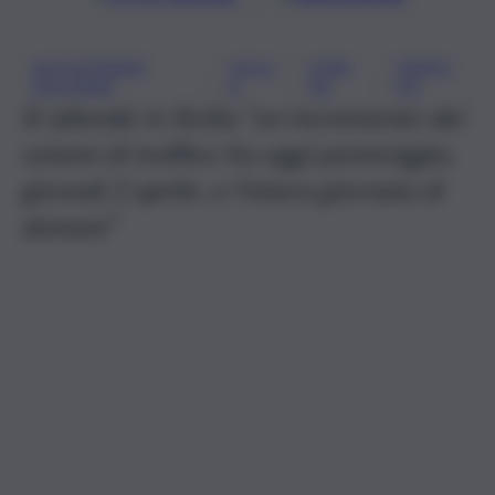
AUTOSTRADE
SICILI
STRA
TRAFFI
, 
, 
, 
SICILIANE
A
DE
CO
Si attende in Sicilia “un incremento dei
volumi di traffico fra oggi pomeriggio,
giovedì 2 aprile, e l’intera giornata di
domani”