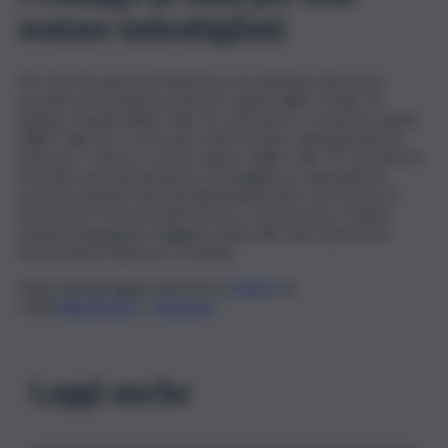
restare imbottigliati
Per favorire gli spostamenti, la circolazione dei mezzi
pesanti sarà sospesa venerdì 3 aprile dalle 14 alle 22,
sabato 4 aprile dalle 9 alle 16, domenica 5 e lunedì 6 aprile
dalle 9 alle 22. In vista del controesodo, nella giornata di
martedì 7, il blocco sarà in vigore dalle 9 alle 14. Durante le
festività sarà aumentata la sorveglianza e garantita la
presenza ininterrotta dei dipendenti Anas con risorse in
turnazione fra personale tecnico e di esercizio. Inoltre,
saranno impiegate maggiori unità nelle Sale Operative
Territoriali di Palermo e Catania.
Segui tutti gli aggiornamenti di
QdS.it
sui
canali
WhatsApp
e
Telegram
Leggi anche