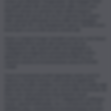
sempre più efficiente. Paragonando i dati di giugno 2019
con quelli relativi allo stesso periodo dello scorso anno,
RAM ha stimato un aumento tanto della frequenza
settimanale dei servizi, che da 35 è passata a 40, quanto
della capacità settimanale di stiva delle navi impiegate,
cresciuta del 7%, e che attualmente supera i 100.000 metri
lineari (pari a circa 6.500 veicoli commerciali).
Anche a Catania il Gruppo Grimaldi è primo per metri lineari
settimanali offerti, grazie alla frequenza dei suoi
collegamenti e alla capacità delle navi impiegate; la
compagnia di navigazione partenopea dispone inoltre,
all’interno del porto, di un terminal di 45.000 mq con
capacità massima di movimentazione annua di 210.000
rotabili.
Trend estremamente positivi riguardano anche i porti di
Palermo e Termini Imerese, interessati da significativi
aumenti dei traffici marittimi, e in particolare di rotabili, negli
ultimi anni. Anche in questi scali i servizi delle Autostrade del
Mare sono stati potenziati notevolmente sia per
frequenza, attualmente pari a 57 collegamenti a settimana,
sia per capacità settimanale, che è cresciuta di oltre il 5%
nell’ultimo anno, consentendo la movimentazione via mare