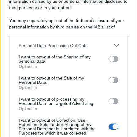
information utilized by us or personal information disclosed to
third parties prior to your opt-out.
You may separately opt-out of the further disclosure of your
personal information by third parties on the IAB’s list of
© 2026 | Ediservice s.r.l. 95126 Catania – Via Principe
downstream participants.
Nicola, 22 – P.IVA: 01153210875 – Cciaa Catania n.
Personal Data Processing Opt Outs
This information may also be disclosed by us to third parties
01153210875 – Quotidiano di Sicilia usufruisce dei
on the IAB’s List of Downstream Participants that may further
contributi di cui al D.lgs n. 70/2017
I want to opt-out of the Sharing of my
disclose it to other third parties.
personal data.
Opted In
I want to opt-out of the Sale of my
Personal Data.
Chi Siamo
Opted In
Fondazione Etica e Valori Marilù Tregua
Fondatore Carlo Alberto Tregua
Lavora con noi
I want to opt-out of processing my
Personal Data for Targeted Advertising.
Gerenza
Opted In
I want to opt-out of Collection, Use,
Retention, Sale, and/or Sharing of my
Personal Data that Is Unrelated with the
Purposes for which it was collected.