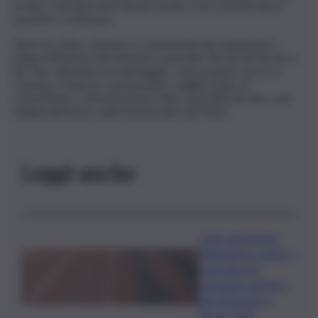
di oltre 130.000 metri lineari di merci (circa 8.500 mezzi
pesanti) a settimana.
RAM ha, infine, stimato la connettività dei singoli porti
italiani all’interno del network nazionale dei servizi Ro-Ro e
Ro-Pax; sulle linee di cabotaggio, sono proprio i porti di
Catania e Palermo a presentare i migliori indici di
connettività, a dimostrazione della centralità dei due scali
siciliani all’interno delle Autostrade del Mare.
Leggi anche
Lutto nel mondo
dell’atletica: addio a
Livio Berruti,
campione olimpico
dei 200 metri a
Roma 1960