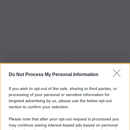
Do Not Process My Personal Information
Iscriviti alla nostra Newsletter
If you wish to opt-out of the sale, sharing to third parties, or
Iscriviti alla nostra newsletter per non perdere le ultime
processing of your personal or sensitive information for
novità
targeted advertising by us, please use the below opt-out
section to confirm your selection.
Iscriviti Ora
Please note that after your opt-out request is processed you
may continue seeing interest-based ads based on personal