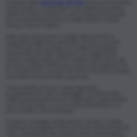
Il network delle
Autostrade del Mare
interessa fortemente
anche la Sicilia, e in particolare la sua capitale economica.
Quello di Catania è infatti tra i primi cinque porti nazionali
per movimentazione di merci rotabili, insieme a Trieste,
Genova, Livorno e Salerno.
Nello scalo etneo proprio i rotabili rappresentano la
stragrande maggioranza del traffico di merci, con oltre
317.000 unità, per un totale di 7,6 milioni di tonnellate
movimentate nel 2018. Tali numeri sono leggermente
inferiori a quelli relativi al 2017; tuttavia, questo lieve calo
non intacca affatto l’ottima performance del segmento Ro-
Ro, che dal 2014 è cresciuto del 25% in termini di tonnellate
e del 39% in termini di unità trasportate.
I flussi marittimi da e per Catania riguardano
prevalentemente rotte di cabotaggio; nel 2018, infatti, i
traffici internazionali di merci rotabili hanno rappresentato
solo il 7% del totale, e si sono svolti principalmente con
porti di Malta e del Montenegro.
Da anni le compagnie armatoriali che operano a Catania
continuano ad ampliare l’offerta di servizi di Autostrade del
Mare, contribuendo alla creazione di una catena logistica