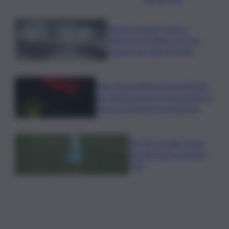
Racket, droga e furti: a
Palermo gli “affari” di Cosa
nostra non vanno in ferie
Etna, torna l’allerta rossa VONA
per Fontanarossa: la situazione di
arrivi e partenze in aeroporto
Glf, PIF London, Anna
Huang supera Charley
Hull