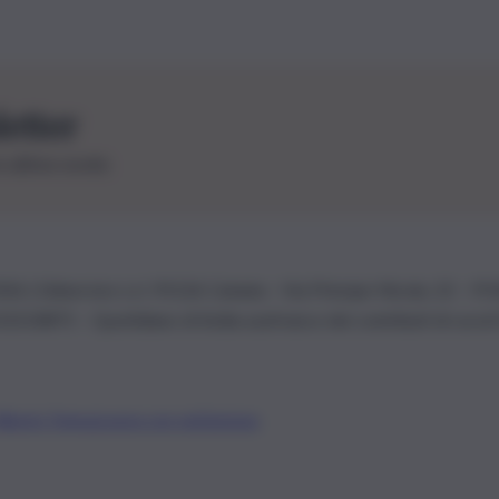
letter
le ultime novità
26 | Ediservice s.r.l. 95126 Catania – Via Principe Nicola, 22 – P
3210875 – Quotidiano di Sicilia usufruisce dei contributi di cui al
Alberto Tregua
Lavora con noi
Gerenza