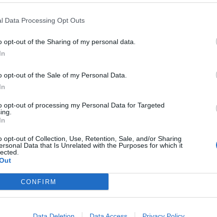
l Data Processing Opt Outs
o opt-out of the Sharing of my personal data.
In
e S.p.A.
(la “
Società”
), riunitosi nella giornata di ieri sotto le
tro deliberato – su proposta dell’Amministratore Delegato
o opt-out of the Sale of my Personal Data.
esso la carica di
Direttore Generale
– il riassetto delle
In
nando con decorrenza immediata
Giuseppe Lasco
, già
 Generale della Società.
to opt-out of processing my Personal Data for Targeted
ing.
In
nziale di Poste Italiane
o opt-out of Collection, Use, Retention, Sale, and/or Sharing
ersonal Data that Is Unrelated with the Purposes for which it
lected.
rto dell’Amministratore Delegato Matteo Del Fante, è
Out
inare le strutture aziendali del Gruppo. Rimangono a diretto
tà relative al Patrimonio Destinato BancoPosta, i comparti
amenti ed istituti di moneta elettronica.
CONFIRM
t, news e aggiornamenti CLICCA QUI
Data Deletion
Data Access
Privacy Policy