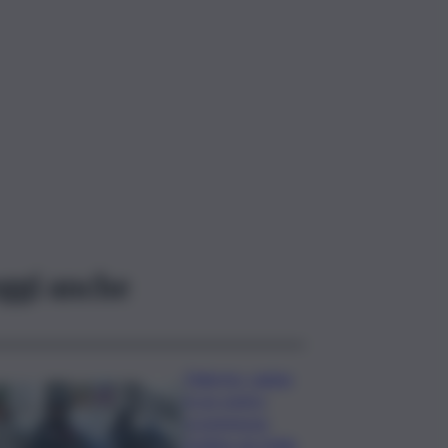
ggi anche
Palermo, rapina
in un centro
scommesse:
bottino da 5mila