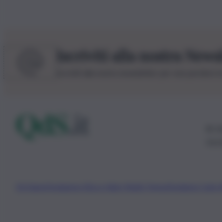
Iscriviti alla nostra News
Iscriviti alla nostra newsletter per non perdere 
© 20
0115
Chi Siamo
Fondazione Etica e Valori Marilù Tregua
Fondatore Carlo 