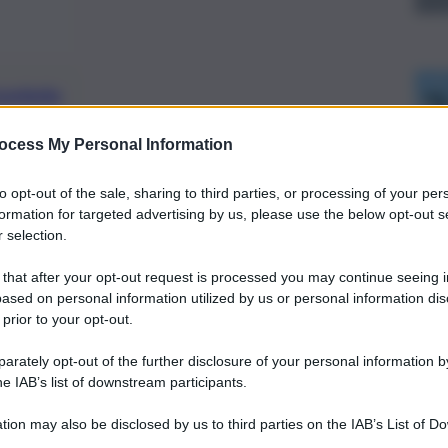
preferite
ocess My Personal Information
ovveduto alla nomina del nuovo
to opt-out of the sale, sharing to third parties, or processing of your per
formation for targeted advertising by us, please use the below opt-out s
dro dirigenziale dopo il riassetto
 selection.
 that after your opt-out request is processed you may continue seeing i
ased on personal information utilized by us or personal information dis
 prior to your opt-out.
rately opt-out of the further disclosure of your personal information by
he IAB’s list of downstream participants.
tion may also be disclosed by us to third parties on the IAB’s List of 
 that may further disclose it to other third parties.