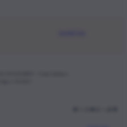
Iscriviti Ora
.IVA: 01153210875 – Cciaa Catania n.
 D.lgs n. 70/2017