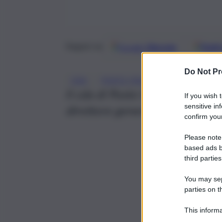
Google
Discover
Fonti 
Seguici su
Do Not Pr
, 
CDA
POSTE ITALIANE
Il cda di Poste Italiane ha pr
If you wish 
sensitive in
direttore generale: ecco il qua
confirm your
Please note
based ads b
third parties
You may sepa
parties on t
This informa
Participants