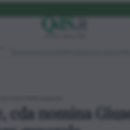
venerdì 7 agosto 2026
Ambiente
Lavoro
Economia
Politica
Cultura
Dai Mercati
Podcast
Vid
Lasco nuovo direttore generale
ne, cda nomina Giu