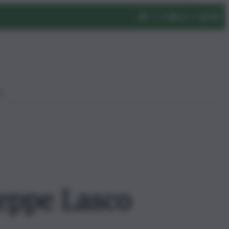
eo
seppe Lasco