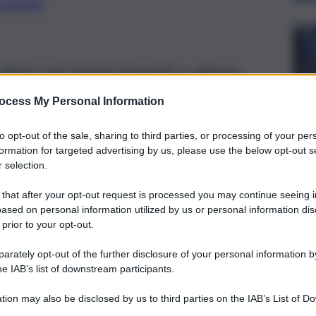
preferite
drico nei tempi previsti e adesso
a del ministero”, dice l’assessore
ocess My Personal Information
to opt-out of the sale, sharing to third parties, or processing of your per
formation for targeted advertising by us, please use the below opt-out s
 selection.
 that after your opt-out request is processed you may continue seeing i
ased on personal information utilized by us or personal information dis
 prior to your opt-out.
rately opt-out of the further disclosure of your personal information by
he IAB’s list of downstream participants.
tion may also be disclosed by us to third parties on the IAB’s List of 
 that may further disclose it to other third parties.