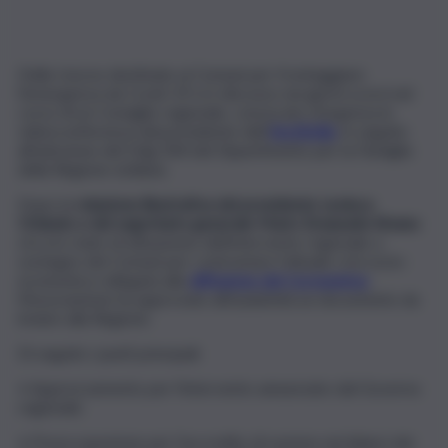
Delle risorse destinate ai Comuni per fronteggiare
l’emergenza da Covid-19 si è discusso nei giorni scorsi nel
corso di un Consiglio regionale, convocato d’urgenza in
videoconferenza dal presidente dell’
AnciSicilia
, in seguito
all’adozione del Ddg 304 del Dipartimento per la Famiglia
della Regione siciliana.
Dopo la
relazione illustrativa del presidente Leoluca
Orlando e del segretario generale Mario Emanuele Alvano
circa lo stato di attuazione dell’intervento regionale a
sostegno dei Comuni per contrastare l’attuale crisi socio-
economica collegata alla
diffusione del Coronavirus
,
l’Associazione ha approvato all’unanimità un documento da
inviare alla Regione.
Di seguito i punti principali:
• Apprezzamento per l’intervento annunciato dal Governo
regionale.
• Preoccupazione per l’accredito di somme nei bilanci dei