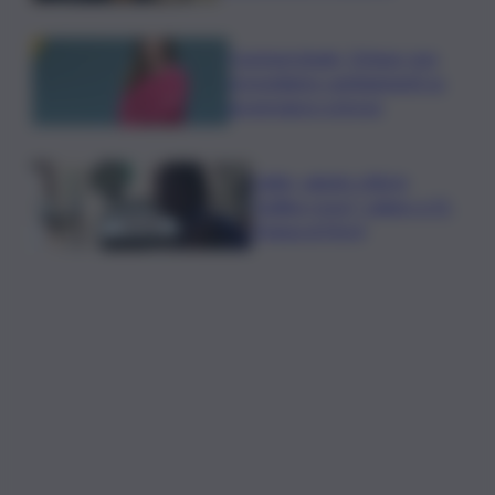
Commerzbank, Orlopp: non
prevediamo cambiamenti su
governance a breve
Caldo, sabato città in
“bollino rosso” calano a 21.
Tregua al Nord