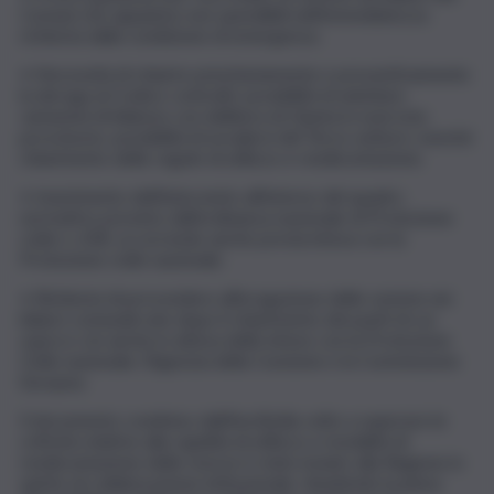
Comuni che appaiono non spendibili nell’immediatezza
richiesta dalla condizione di emergenza.
• Necessità di chiarire prioritariamente e preventivamente
la deroga al Codice contratti, possibilità di adottare
variazioni di bilancio con delibera di Giunta in esercizio
provvisorio, possibilità di avvalersi del Terzo settore, nonché
chiarimento delle regole di utilizzo e rendicontazione.
• Inserimento dell’intervento all’interno del quadro
normativo previsto dall’ordinanza nazionale di Protezione
civile n. 658, occorrendo anche previa intesa con la
Protezione civile nazionale.
• Richiesta di provvedere all’erogazione delle somme nei
bilanci comunali solo dopo il chiarimento dei punti di cui
sopra e ciò anche in attesa delle intese con la Protezione
Civile nazionale, l’Agenzia della Coesione e la Commissione
Europea.
Il documento condiviso dall’AnciSicilia volto a superare le
criticità relative alla rapidità di utilizzo e modalità di
rendicontazione delle risorse è stato inviato alla Regione in
spirito di collaborazione istituzionale, ribadendo la piena