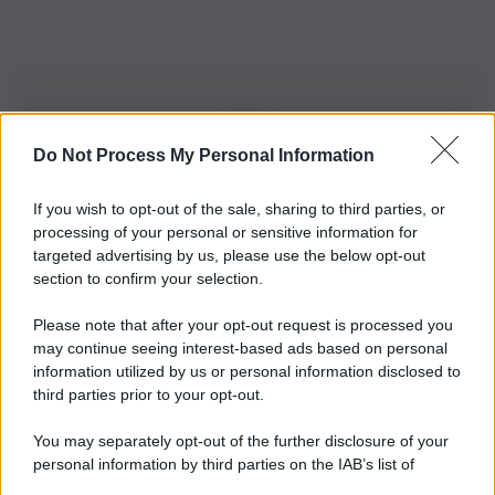
Do Not Process My Personal Information
Iscriviti alla nostra Newsletter
If you wish to opt-out of the sale, sharing to third parties, or
Iscriviti alla nostra newsletter per non perdere le ultime
processing of your personal or sensitive information for
novità
targeted advertising by us, please use the below opt-out
section to confirm your selection.
Iscriviti Ora
Please note that after your opt-out request is processed you
may continue seeing interest-based ads based on personal
information utilized by us or personal information disclosed to
third parties prior to your opt-out.
You may separately opt-out of the further disclosure of your
personal information by third parties on the IAB’s list of
© 2026 | Ediservice s.r.l. 95126 Catania – Via Principe
downstream participants.