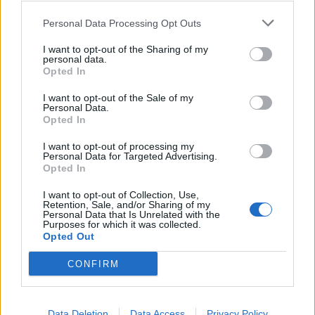
Nicola, 22 – P.IVA: 01153210875 – Cciaa Catania n.
Personal Data Processing Opt Outs
This information may also be disclosed by us to third parties
01153210875 – Quotidiano di Sicilia usufruisce dei
on the IAB’s List of Downstream Participants that may further
contributi di cui al D.lgs n. 70/2017
I want to opt-out of the Sharing of my
disclose it to other third parties.
personal data.
Opted In
I want to opt-out of the Sale of my
Personal Data.
Chi Siamo
Opted In
Fondazione Etica e Valori Marilù Tregua
Fondatore Carlo Alberto Tregua
Lavora con noi
I want to opt-out of processing my
Personal Data for Targeted Advertising.
Gerenza
Opted In
I want to opt-out of Collection, Use,
Retention, Sale, and/or Sharing of my
Personal Data that Is Unrelated with the
Purposes for which it was collected.
Opted Out
Scarica l’app
CONFIRM
Privacy Policy
Preferenze Privacy
Data Deletion
Data Access
Privacy Policy