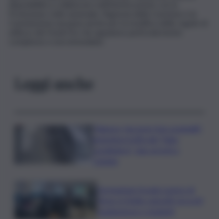
disponibilità a collaborare nell’interlocuzione con la
Protezione civile nazionale, l’Agenzia della Coesione e la
Commissione europea anche per la modifica delle regole di
utilizzo dei Fondi Fse che appaiono particolarmente
complesse e non immediate.
Leggi anche
“Signora, faccia le foto ai gioielli”:
ennesima truffa del “falso
carabiniere”, due arresti a
Catania
Formazione Scuola-Lavoro di
Terna, in Sicilia coinvolti circa 60
studentesse e studenti