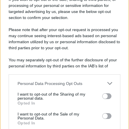
Iscriviti alla nostra newsletter per non perdere le ultime
processing of your personal or sensitive information for
novità
targeted advertising by us, please use the below opt-out
section to confirm your selection.
Iscriviti Ora
Please note that after your opt-out request is processed you
may continue seeing interest-based ads based on personal
information utilized by us or personal information disclosed to
third parties prior to your opt-out.
You may separately opt-out of the further disclosure of your
personal information by third parties on the IAB’s list of
© 2026 | Ediservice s.r.l. 95126 Catania – Via Principe
downstream participants.
Nicola, 22 – P.IVA: 01153210875 – Cciaa Catania n.
Personal Data Processing Opt Outs
This information may also be disclosed by us to third parties
01153210875 – Quotidiano di Sicilia usufruisce dei
on the IAB’s List of Downstream Participants that may further
contributi di cui al D.lgs n. 70/2017
I want to opt-out of the Sharing of my
disclose it to other third parties.
personal data.
Opted In
I want to opt-out of the Sale of my
Personal Data.
Chi Siamo
Opted In
Fondazione Etica e Valori Marilù Tregua
Fondatore Carlo Alberto Tregua