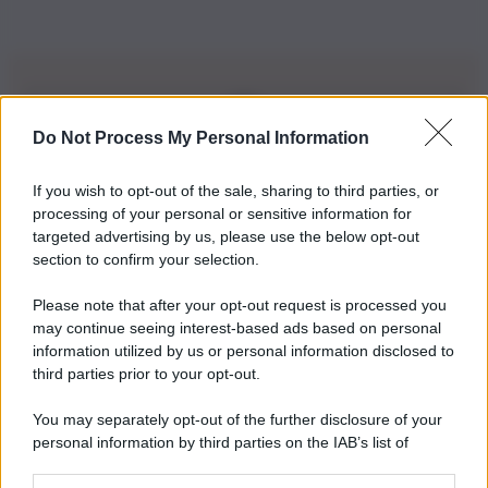
Do Not Process My Personal Information
Iscriviti alla nostra Newsletter
If you wish to opt-out of the sale, sharing to third parties, or
Iscriviti alla nostra newsletter per non perdere le ultime
processing of your personal or sensitive information for
novità
targeted advertising by us, please use the below opt-out
section to confirm your selection.
Iscriviti Ora
Please note that after your opt-out request is processed you
may continue seeing interest-based ads based on personal
information utilized by us or personal information disclosed to
third parties prior to your opt-out.
You may separately opt-out of the further disclosure of your
personal information by third parties on the IAB’s list of
© 2026 | Ediservice s.r.l. 95126 Catania – Via Principe
downstream participants.
Nicola, 22 – P.IVA: 01153210875 – Cciaa Catania n.