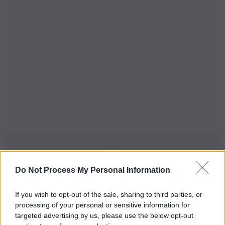
Do Not Process My Personal Information
Iscriviti alla nostra Newsletter
If you wish to opt-out of the sale, sharing to third parties, or
Iscriviti alla nostra newsletter per non perdere le ultime
processing of your personal or sensitive information for
novità
targeted advertising by us, please use the below opt-out