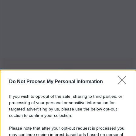
Do Not Process My Personal Information
Iscriviti alla nostra Newsletter
If you wish to opt-out of the sale, sharing to third parties, or
Iscriviti alla nostra newsletter per non perdere le ultime
processing of your personal or sensitive information for
novità
targeted advertising by us, please use the below opt-out
section to confirm your selection.
Iscriviti Ora
Please note that after your opt-out request is processed you
may continue seeing interest-based ads based on personal