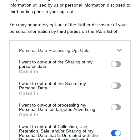
information utilized by us or personal information disclosed to
third parties prior to your opt-out.
You may separately opt-out of the further disclosure of your
personal information by third parties on the IAB’s list of
© 2026 | Ediservice s.r.l. 95126 Catania – Via Principe
downstream participants.
Nicola, 22 – P.IVA: 01153210875 – Cciaa Catania n.
Personal Data Processing Opt Outs
This information may also be disclosed by us to third parties
01153210875 – Quotidiano di Sicilia usufruisce dei
on the IAB’s List of Downstream Participants that may further
contributi di cui al D.lgs n. 70/2017
I want to opt-out of the Sharing of my
disclose it to other third parties.
personal data.
Opted In
I want to opt-out of the Sale of my
Personal Data.
Chi Siamo
Opted In
Fondazione Etica e Valori Marilù Tregua
Fondatore Carlo Alberto Tregua
Lavora con noi
I want to opt-out of processing my
Personal Data for Targeted Advertising.
Gerenza
Opted In
I want to opt-out of Collection, Use,
Retention, Sale, and/or Sharing of my
Personal Data that Is Unrelated with the
Purposes for which it was collected.