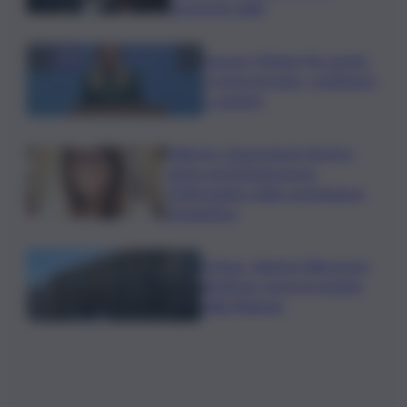
troverete nulla”
Guccini, Meloni: l’ho amato
e mi ha formato, continuerò
a cantarlo
Palermo, l’operazione Varchi è
anche nel Sottogoverno:
D’Alessandro nella commissione
Urbanistica
Cefpas, Sabrina Cillia nuova
direttrice: arriva la nomina
della Regione