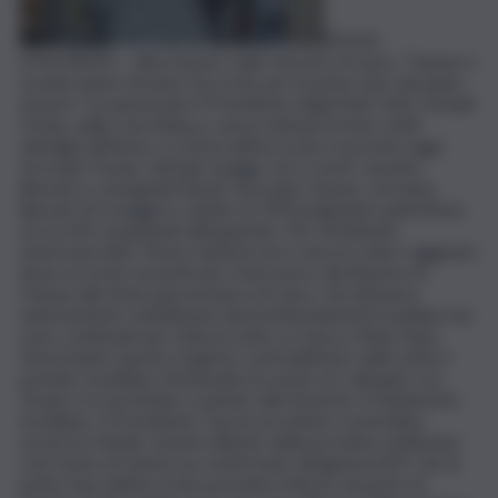
ROMA
(ITALPRESS) – Alba di pace sulle macerie di Gaza. “Hamas e
Israele hanno firmato l’accordo per la prima fase del piano
di pace” ha annunciato il Presidente degli Stati Uniti, Donald
Trump, dalla Casa Bianca, senza tuttavia fornire molti
dettagli sull’intesa. La firma dell’accordo è prevista oggi.
Secondo Trump, tutti gli ostaggi, vivi e morti, saranno
liberati e consegnati lunedì. Secondo Hamas, verranno
liberati 20 ostaggi in cambio di 1950 prigionieri palestinesi,
di cui 250 condannati all’ergastolo. Per l’emittente
americana ABC News tuttavia non è ancora stato raggiunto
alcun accordo sui punti più controversi, dal disarmo di
Hamas alla futura governance di Gaza. Una distanza
sinistramente sottolineata dai bombardamenti israeliani che
sono continuati per tutta la notte su Gaza e Khan Yunis.
Nonostante queste tragiche contraddizioni, nella notte il
premier israeliano Netanyahu ha avuto un colloquio con
Trump e lo ha invitato a parlare alla Knesset, il Parlamento
israeliano. Il Presidente Usa ha accettato e potrebbe
recarsi in Medio oriente all’inizio della prossima settimana.
Una fonte di Hamas ha confermato all’agenzia AFP che la
prima fase dell’accordo prevede il rilascio da parte di