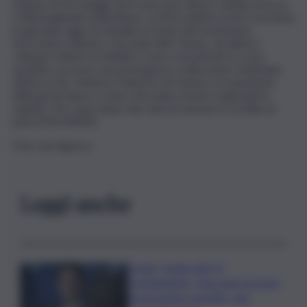
Hamas di 20 ostaggi vivi in una sola volta in cambio di circa
2.000 prigionieri palestinesi. La firma dell’accordo è prevista
in giornata oggi, ha ribadito la fonte del movimento
terroristico islamico. Secondo ABC News, da ultimo i
colloqui a Sharm el-Sheikh si sono concentrati su cosa
sarebbe successo nei primi giorni e nelle prime settimane
dell’accordo. Mentre il disarmo di Hamas e la questione
della governance a Gaza, dovranno essere negoziati in
seguito. Per Gaza dopo due anni di massacri è un’alba di
pace.(ITALPRESS).
Foto: Ipa Agency
Leggi anche
Covid, ‘Conte-day’ in
commissione: “non sono un eroe
ma un uomo corretto, non