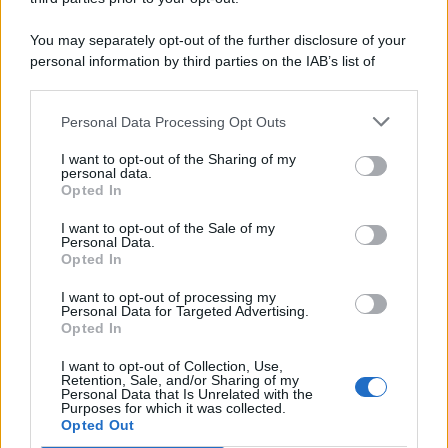
You may separately opt-out of the further disclosure of your
personal information by third parties on the IAB’s list of
© 2026 | Ediservice s.r.l. 95126 Catania – Via Principe
downstream participants.
Nicola, 22 – P.IVA: 01153210875 – Cciaa Catania n.
Personal Data Processing Opt Outs
This information may also be disclosed by us to third parties
01153210875 – Quotidiano di Sicilia usufruisce dei
on the IAB’s List of Downstream Participants that may further
contributi di cui al D.lgs n. 70/2017
I want to opt-out of the Sharing of my
disclose it to other third parties.
personal data.
Opted In
I want to opt-out of the Sale of my
Personal Data.
Chi Siamo
Opted In
Fondazione Etica e Valori Marilù Tregua
Fondatore Carlo Alberto Tregua
Lavora con noi
I want to opt-out of processing my
Personal Data for Targeted Advertising.
Gerenza
Opted In
I want to opt-out of Collection, Use,
Retention, Sale, and/or Sharing of my
Personal Data that Is Unrelated with the
Purposes for which it was collected.
Opted Out
Scarica l’app