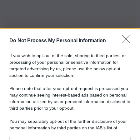
Do Not Process My Personal Information
Iscriviti alla nostra Newsletter
If you wish to opt-out of the sale, sharing to third parties, or
Iscriviti alla nostra newsletter per non perdere le ultime
processing of your personal or sensitive information for
novità
targeted advertising by us, please use the below opt-out
section to confirm your selection.
Iscriviti Ora
Please note that after your opt-out request is processed you
may continue seeing interest-based ads based on personal
information utilized by us or personal information disclosed to
third parties prior to your opt-out.
You may separately opt-out of the further disclosure of your
personal information by third parties on the IAB’s list of
© 2026 | Ediservice s.r.l. 95126 Catania – Via Principe
downstream participants.