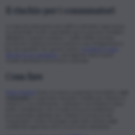
Il rischio per i consumatori
La mancata indicazione dei solfiti in etichetta rappresenta
un potenziale rischio soprattutto per le persone sensibili o
allergiche a queste sostanze. I solfiti, infatti, possono
provocare reazioni avverse anche in caso di ingestione in
piccole quantità. Per questo motivo,
il richiamo è stato
attivato in via cautelativa
, coinvolgendo diversi punti
vendita distribuiti sul territorio nazionale.
Cosa fare
Penny Market
invita chi avesse acquistato il prodotto a
non
consumarlo
e a riportarlo nel punto vendita per ottenere il
rimborso o la sostituzione. L’azienda e il produttore hanno
inoltre sottolineato che si tratta di un provvedimento
precauzionale adottato per tutelare la sicurezza dei
consumatori. Il lotto di senape è già stato ritirato dagli
scaffali dei supermercati in cui era stato distribuito.