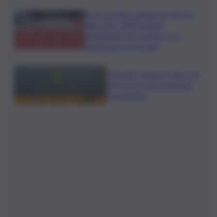
Sport in Sicilia, pubblicato l’elenco
delle oltre 1800 società
beneficiarie dei voucher per i
giovani dai 6 ai 16 anni
Migranti, Vannacci: bloccare
ingressi da rotta balcanica
con barriere