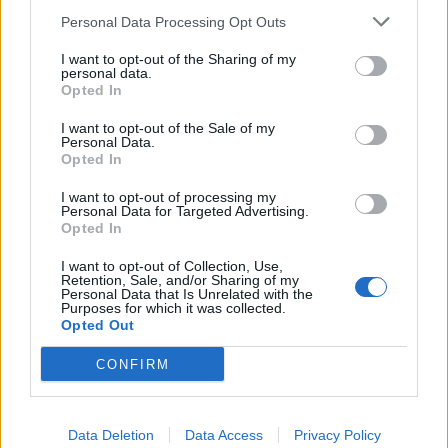
Nicola, 22 – P.IVA: 01153210875 – Cciaa Catania n.
Personal Data Processing Opt Outs
This information may also be disclosed by us to third parties
01153210875 – Quotidiano di Sicilia usufruisce dei
on the IAB’s List of Downstream Participants that may further
contributi di cui al D.lgs n. 70/2017
I want to opt-out of the Sharing of my
disclose it to other third parties.
personal data.
Opted In
I want to opt-out of the Sale of my
Personal Data.
Chi Siamo
Opted In
Fondazione Etica e Valori Marilù Tregua
Fondatore Carlo Alberto Tregua
Lavora con noi
I want to opt-out of processing my
Personal Data for Targeted Advertising.
Gerenza
Opted In
I want to opt-out of Collection, Use,
Retention, Sale, and/or Sharing of my
Personal Data that Is Unrelated with the
Purposes for which it was collected.
Opted Out
Scarica l’app
CONFIRM
Privacy Policy
Preferenze Privacy
Data Deletion
Data Access
Privacy Policy