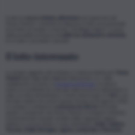
Scatta un
nuovo richiamo alimentare
nei supermercati
Penny Market. L’azienda ha disposto il ritiro precauzionale
di un lotto di senape a marchio “Gli Allegri Sapori” a causa
della possibile presenza di
solfiti non dichiarati in etichetta
.
Ecco lotto e prodotto coinvolti.
Il lotto interessato
La senape oggetto del richiamo è stata prodotta per
Penny
Market s.r.l.
dalla ditta Righetti Alimentare s.r.l., nello
stabilimento di Zevio, in
provincia di Verona
.
La misura
rientra in un’attività di controllo sulla sicurezza alimentare e
sulla corretta etichettatura. Il lotto interessato è il
44.1
, con
termine minimo di conservazione fissato al 30 agosto 2026.
La senape è venduta in
confezioni da 300 ml
. Secondo
quanto comunicato da Penny Market, il richiamo è limitato
esclusivamente ai punti vendita delle seguenti regioni
italiane in cui il prodotto è stato distribuito:
Sicilia
,
Calabria,
Toscana
,
Emilia-Romagna, Liguria, Lombardia e Piemonte
.