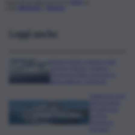
Segui tutti gli aggiornamenti di
QdS.it
sui
canali
WhatsApp
e
Telegram
Leggi anche
Meteo in Sicilia, è sempre caldo
estremo: Palermo, Catania e
Messina da bollino rosso ma c’è
allerta gialla per i temporali
Viaggio nel cuore
della Sardegna,
Grimaldi Lines
sostiene
“Autunno in
Barbagia”