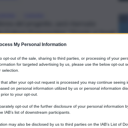
, 
RAPANI
TURISMO
ema del progetto, sarà riservata
la Cultura Franceschini, “Grazie ai fondi
za delle nostre città”
ocess My Personal Information
to opt-out of the sale, sharing to third parties, or processing of your per
formation for targeted advertising by us, please use the below opt-out s
 selection.
 that after your opt-out request is processed you may continue seeing i
ased on personal information utilized by us or personal information dis
 prior to your opt-out.
rately opt-out of the further disclosure of your personal information by
he IAB’s list of downstream participants.
tion may also be disclosed by us to third parties on the IAB’s List of 