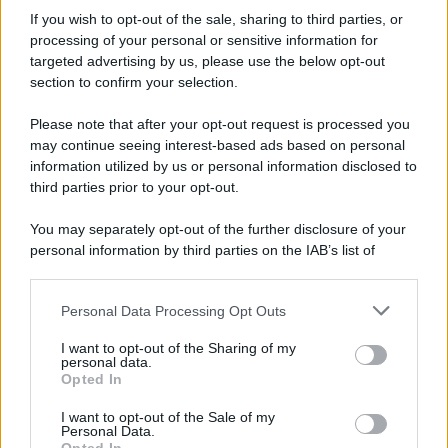
Iscriviti alla nostra Newsletter
If you wish to opt-out of the sale, sharing to third parties, or
Iscriviti alla nostra newsletter per non perdere le ultime
processing of your personal or sensitive information for
novità
targeted advertising by us, please use the below opt-out
section to confirm your selection.
Iscriviti Ora
Please note that after your opt-out request is processed you
may continue seeing interest-based ads based on personal
information utilized by us or personal information disclosed to
third parties prior to your opt-out.
You may separately opt-out of the further disclosure of your
personal information by third parties on the IAB’s list of
© 2026 | Ediservice s.r.l. 95126 Catania – Via Principe
downstream participants.
Nicola, 22 – P.IVA: 01153210875 – Cciaa Catania n.
Personal Data Processing Opt Outs
This information may also be disclosed by us to third parties
01153210875 – Quotidiano di Sicilia usufruisce dei
on the IAB’s List of Downstream Participants that may further
contributi di cui al D.lgs n. 70/2017
I want to opt-out of the Sharing of my
disclose it to other third parties.
personal data.
Opted In
I want to opt-out of the Sale of my
Personal Data.
Chi Siamo