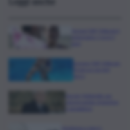
Leggi anche
Europei Tuffi, Pellacani è
pokerissimo: 5 ori in 5
gare
Europeo Tuffi, Pellacani-
Pizzini oro nei 3mt
sincro
Guccini, Mattarella: sue
canzoni parlano di giustizia
e uguaglianza
Mediobanca sigla il I