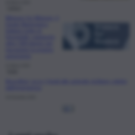
26 Marzo 2026
Cultura
Women for Women, il
fondo filantropico
italiano tutto al
femminile: raggiunte
oltre 500 donne per
riacquisire la propria
autonomia
11 Marzo 2026
Sicilia
Brucellosi, ecco i fondi alle aziende siciliane colpite
dall’emergenza
16 Dicembre 2025
1
2
…