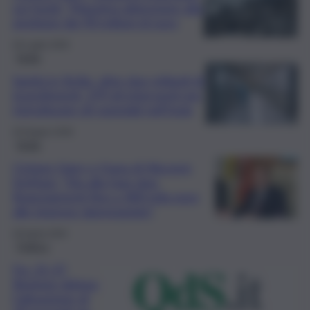
sui fondi: “Massima attenzione alla
gestione dei 90 milioni di euro
28 Luglio 2026
Sicilia
Sanità in Sicilia, oltre due miliardi di
investimenti: 379 gli interventi per
ristrutturare gli ospedali nell’Isola
29 Giugno 2026
Sicilia
Ciclone Harry e frana di Niscemi,
Schifani: “Via alla fase due:
finanziamenti fino a 400 mila euro
alle imprese danneggiate”
28 Aprile 2026
Politica
Fsc 21-27,
Regione delega
l’attuazione di