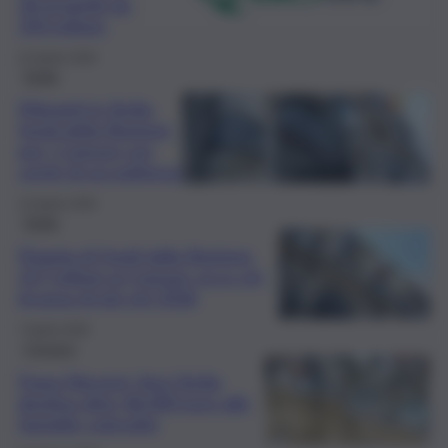
30 progetti da
350 milioni
22 Aprile 2026
Sicilia
Migranti in Sicilia,
fondi della Regione
per i Comuni con
centri di accoglienza
13 Aprile 2026
Sicilia
Pioggia di fondi dalla Regione,
217 milioni ai Comuni: ecco chi
incassa di più nel 2026
7 Aprile 2026
Cronaca
Frana Niscemi, Anci Sicilia
destina oltre 46.000 euro alle
famiglie coinvolte