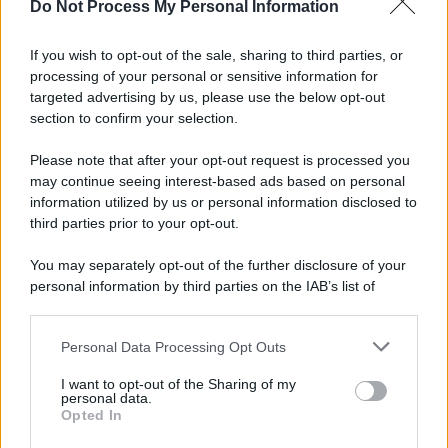
Do Not Process My Personal Information
Iscriviti alla nostra Newsletter
If you wish to opt-out of the sale, sharing to third parties, or
Iscriviti alla nostra newsletter per non perdere le ultime
processing of your personal or sensitive information for
novità
targeted advertising by us, please use the below opt-out
section to confirm your selection.
Iscriviti Ora
Please note that after your opt-out request is processed you
may continue seeing interest-based ads based on personal
information utilized by us or personal information disclosed to
third parties prior to your opt-out.
You may separately opt-out of the further disclosure of your
personal information by third parties on the IAB’s list of
© 2026 | Ediservice s.r.l. 95126 Catania – Via Principe
downstream participants.
Nicola, 22 – P.IVA: 01153210875 – Cciaa Catania n.
Personal Data Processing Opt Outs
This information may also be disclosed by us to third parties
01153210875 – Quotidiano di Sicilia usufruisce dei
on the IAB’s List of Downstream Participants that may further
contributi di cui al D.lgs n. 70/2017
I want to opt-out of the Sharing of my
disclose it to other third parties.
personal data.
Opted In