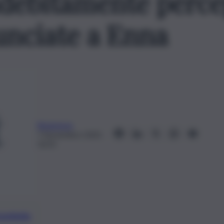
ndebitamente percep
nciate a Enna
Redazione
7 Novembre 2025,
10:31
preferite