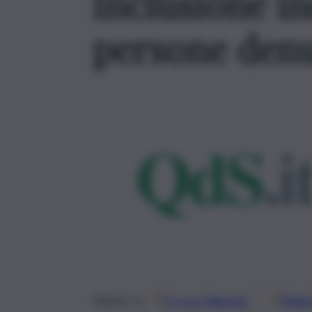
Inclusione i
persone denu
Google
Discover
Fonti 
Seguici su