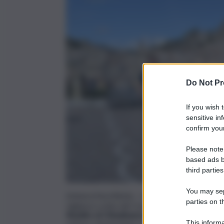
Do Not Pr
If you wish 
sensitive in
confirm your
Please note
based ads b
third parties
You may sepa
ENNA (ITALPRESS) –
I Finanzieri del Comando
parties on t
vigilanza svolta dal Corpo nel settore della s
Reddito di Cittadinanza o dell’Assegno di Inclu
This informa