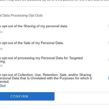
orse pubbliche ottenute illecitamente da cittadini italiani e
Procura della Repubblica competente nonché all’INPS per
 that may further disclose it to other third parties.
recupero delle somme percepite.
l Data Processing Opt Outs
litari nel corso dell’anno ha altresì permesso di individuare
i sostegno, altri importi non ancora elargiti dall’INPS (con
o opt-out of the Sharing of my personal data.
n Protocollo d’Intesa) pari a circa 177 mila euro riferibili a
inalizzate alla percezione di tali sussidi.
In
o opt-out of the Sale of my Personal Data.
In
to opt-out of processing my Personal Data for Targeted
ing.
In
o opt-out of Collection, Use, Retention, Sale, and/or Sharing
ersonal Data that Is Unrelated with the Purposes for which it
lected.
Out
CONFIRM