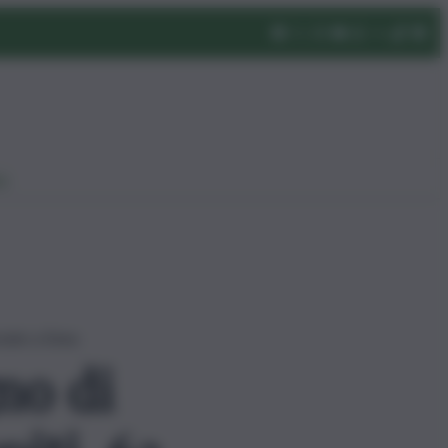
eo
ciate a Enna
no di