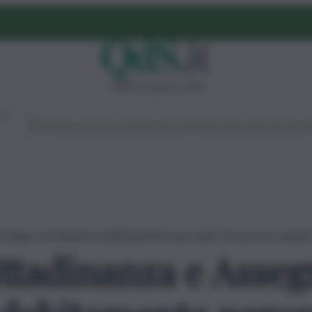
sabato 8 agosto 2026
Ambiente
Lavoro
Economia
Politica
Cultura
Dai Mercati
Podcast
Vid
 Assegno di Inclusione indebitamente percepiti, 62 persone denun
ittadinanza e Asseg