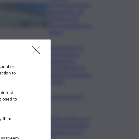
promettono ma non
mantengono: dal
2020 ben 550
decreti attuativi non
emessi
Porti di Palermo e
Termini Imerese,
aggiudicata la
sonal or
concessione da 15
ection to
milioni per la gestione
dei rifiuti
nterest-
copo della domenica, le previsioni del 9
closed to
to segno per segno
Caretta caretta, circa
 third
280 nidi individuati in
Italia dopo record
Downstream
2025