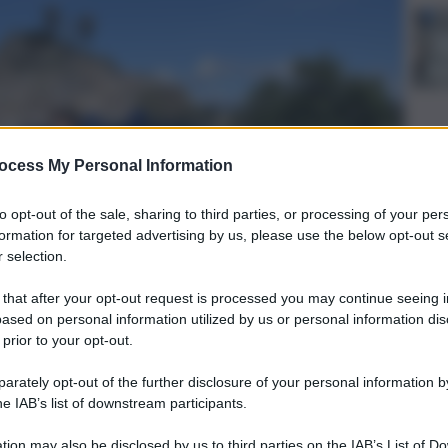
ocess My Personal Information
to opt-out of the sale, sharing to third parties, or processing of your per
formation for targeted advertising by us, please use the below opt-out s
 selection.
 that after your opt-out request is processed you may continue seeing i
Oros
ased on personal information utilized by us or personal information dis
agos
 prior to your opt-out.
rately opt-out of the further disclosure of your personal information by
 Provinciale di Enna,
nell’ambito della costante azione di
he IAB’s list of downstream participants.
pesa pubblica, hanno
individuato 62 persone beneficiarie del
sione,
in assenza dei requisiti previsti dalla normativa di
tion may also be disclosed by us to third parties on the IAB’s List of 