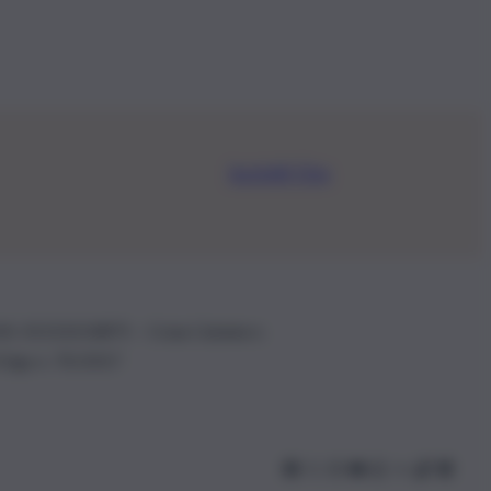
Iscriviti Ora
.IVA: 01153210875 – Cciaa Catania n.
 D.lgs n. 70/2017