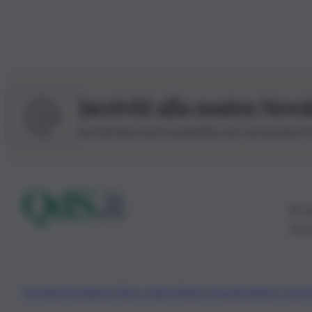
Iscriviti alla nostra News
Iscriviti alla nostra newsletter per non perdere 
© 20
0115
Chi Siamo
Fondazione Etica e Valori Marilù Tregua
Fondatore Carlo 