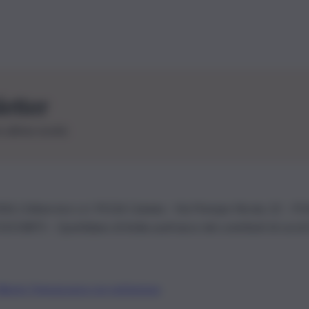
letter
le ultime novità
26 | Ediservice s.r.l. 95126 Catania – Via Principe Nicola, 22 – P
3210875 – Quotidiano di Sicilia usufruisce dei contributi di cui al
Alberto Tregua
Lavora con noi
Gerenza