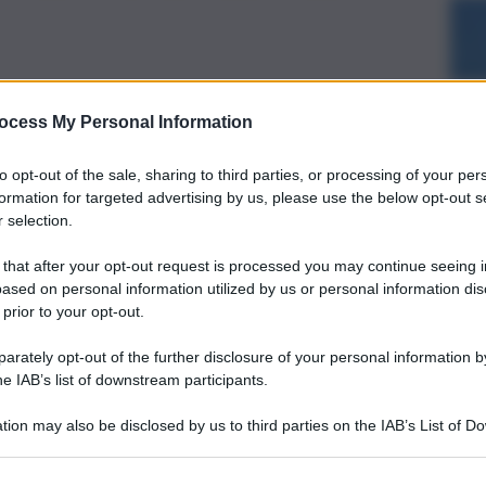
ocess My Personal Information
to opt-out of the sale, sharing to third parties, or processing of your per
formation for targeted advertising by us, please use the below opt-out s
 selection.
 that after your opt-out request is processed you may continue seeing i
ased on personal information utilized by us or personal information dis
 prior to your opt-out.
rately opt-out of the further disclosure of your personal information by
he IAB’s list of downstream participants.
a” è stato
neutralizzato e distrutto un grosso ordigno da
n territorio di Regalbuto nella contrada Freschia.
tion may also be disclosed by us to third parties on the IAB’s List of 
 that may further disclose it to other third parties.
ta della Prefettura di Enna, sono intervenuti in contrada
territorio del comune di Regalbuto per bonificare una