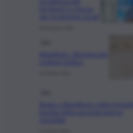
eccellenza del
territorio e risorsa
per le imprese locali
30 Dicembre 2024
Enna
Regalbuto, disinnescato
ordigno bellico
18 Ottobre 2024
Enna
Boato a Regalbuto: fatta esplod
bomba della seconda guerra
mondiale
16 Ottobre 2024