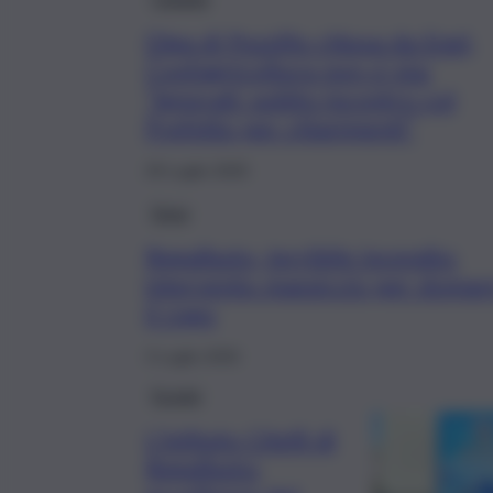
Diga di Pozzillo chiusa da Enel,
Confagricoltura non ci sta:
“Ignorati: subito incontro col
Prefetto per chiarimenti”
29 Luglio 2025
Enna
Regalbuto, terribile incendio:
intervento massiccio per domar
il rogo
3 Luglio 2025
Scuola
L’Istituto Citelli di
Regalbuto: