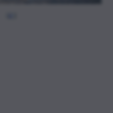
1
2
…