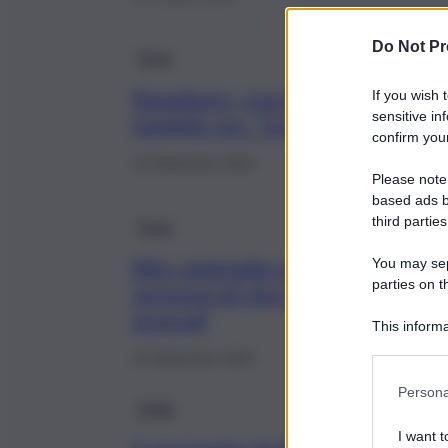
Do Not Pr
Enna
Regalbuto, voucher alle
If you wish 
sensitive in
famiglie per “Spazio gioco”
confirm your
14 Settembre 2024
Please note
based ads b
third parties
Enna
Blitz antimafia nell’Ennese,
You may sepa
parties on t
sequestrati due maxi
arsenali
This informa
Participants
13 Settembre 2024
Persona
Sicilia
I want t