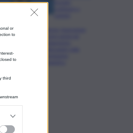
formato,
continuerò a
cantarlo
sonal or
Palermo, l’operazione
ection to
Varchi è anche nel
Sottogoverno:
D’Alessandro nella
nterest-
commissione
closed to
Urbanistica
 third
Downstream