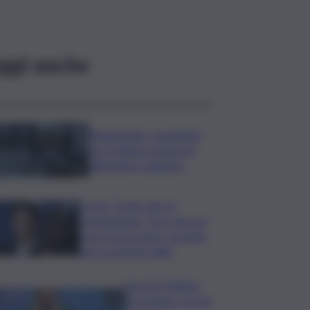
ggi anche
Bitdefender: popolarità
de L’Odissea usata per
diffondere malware
Covid, ‘Conte-day’ in
commissione: “non sono un
eroe ma un uomo corretto,
non troverete nulla”
Guccini, Meloni:
l’ho amato e mi ha