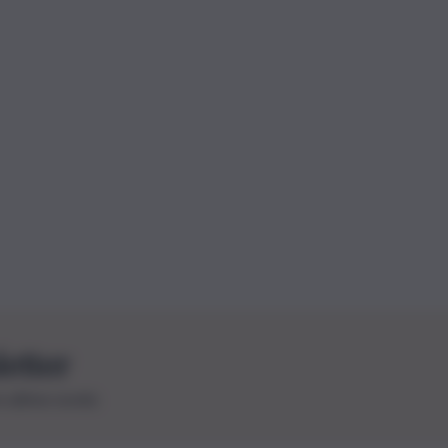
letter
le ultime novità