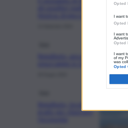
Il pestaggio di Regalbuto e
Opted 
gli equilibri mafiosi di Cosa
Nostra: droga e trattative
I want t
Opted 
13 Settembre 2024
I want 
Advertis
Opted 
Enna
I want t
Regalbuto, ancora
of my P
emorraggie in Giunta
was col
Opted 
28 Giugno 2024
Enna
Regalbuto, locali
gratis per rilanciare
l’economia