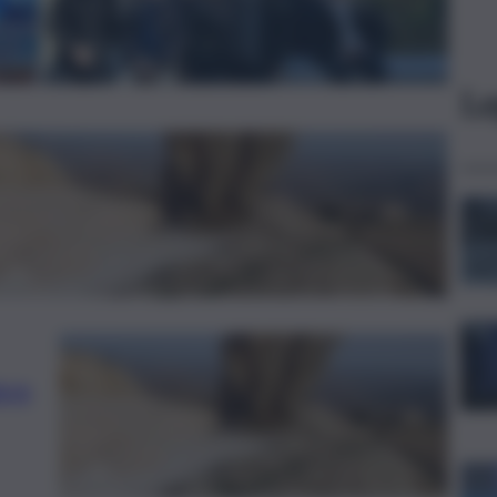
Le
ere