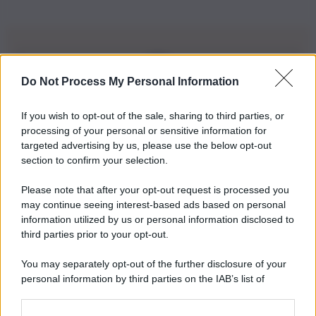
Do Not Process My Personal Information
Iscriviti alla nostra Newsletter
If you wish to opt-out of the sale, sharing to third parties, or
Iscriviti alla nostra newsletter per non perdere le ultime
processing of your personal or sensitive information for
novità
targeted advertising by us, please use the below opt-out
section to confirm your selection.
Iscriviti Ora
Please note that after your opt-out request is processed you
may continue seeing interest-based ads based on personal
information utilized by us or personal information disclosed to
third parties prior to your opt-out.
You may separately opt-out of the further disclosure of your
personal information by third parties on the IAB’s list of
© 2026 | Ediservice s.r.l. 95126 Catania – Via Principe
downstream participants.
Nicola, 22 – P.IVA: 01153210875 – Cciaa Catania n.