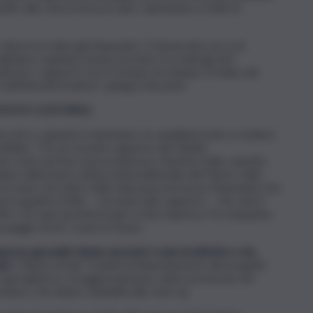
etto alla concorrenza in atto, rispondono a tutte le
diverse le idee già finanziate. E l’università cerca di
biamo ospitato il primo incontro fra tutti gli enti
sificato i rapporti con il Comune di Catania, l’Ordine dei
attività informativa”, spiega il docente.
 SOCIO-CULTURALI
reti e, quando lo diventano, le variabili pronte a rendere
nfinite. “C’è un recente rapporto del Global
ome nel fare nuova impresa i ritardi in Italia, rispetto
dano nella bassa cultura imprenditoriale del Paese, nella
urocrazia, non tanto nella mancanza di risorse finanziarie che
occupante il fatto – secondo tale rapporto – che solo il
18 e i 65 anni sia interessato a fare impresa. Fra cinquanta
 peggio di noi”, osserva Faraci.
rese giovanili chiude nei primi 5 anni di attività
e che,
nni
. E Resto al Sud “si limita al finanziamento dei progetti.
e specialistica e di aggiornamento vanno promosse nel
rutture che danno ospitalità alle start up.