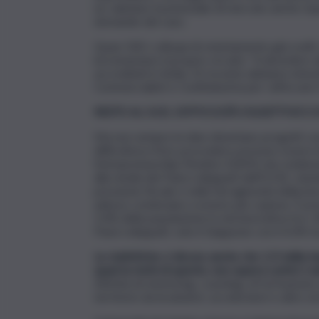
ne valutano il potenziale di mercato anche risp
domande del caso.
Quasi 100 i colloqui di orientamento già svolti, 
incrementare il proprio circuito: “A dicembre ab
accreditati in Sicilia. Di recente abbiamo inten
Commercialisti e Confindustria per rafforzare l’
RESTO AL SUD, DIFFICOLTÀ OGGETTIVE E
Ma non sempre le idee diventano progetti conc
difficoltoso il loro procedere possono essere i
Entrepreneurship Monitor (GEM) che evidenzia c
alla media dei Paesi sviluppati dell’OCSE, risie
pressione fiscale e nella farraginosità della b
adesso cominciano a essere più copiose. È pre
5,4% della popolazione in età lavorativa fra i 
Paesi sviluppati, solo il Giappone con il 4,3% fa
Le statistiche ci dicono anche che 1/3 delle imp
quasi la metà di queste, non supera i primi 2 a
Attività di mentoring, coaching, di formazion
territorio da incubatori, acceleratori e altre st