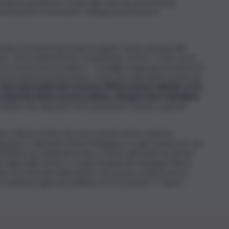
roprio incubatore, rivolto alle start up universitarie
 docenti e ricercatori”, anticipa il professore.
ire la riuscita dei propri progetti, anche davanti alle
co. Senza dimenticare, ovviamente, di fare i conti con la
i la concorrenza è minore. “Consiglio ai giovani di testare la
orte è questa motivazione, tanto più superabili saranno gli
Idee imprenditoriali connesse all’innovazione digitale ce ne
ionali dell’economia siciliana, dall’agricoltura all’edilizia,
erebbe che i giovani ‘nerd’ pensassero anche a queste
e a Resto al Sud che sono riusciti nel loro intento:
 Randazzo, Salvatore Maria Mangano e Luigi Ciranni, per dar
effettua, su campioni di vino e mosto, gli esami necessari
la. Agricolab, invece, è stata fondata da Giuseppe Rizzo
to un ristorante-laboratorio che punta a valorizzare le
tradizione agricola siciliana con le tecniche e i sapori