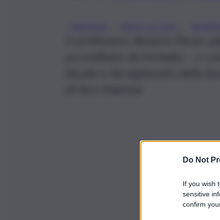
, 
, 
INVITALIA
RESTO AL SUD
ROSARI
Il professore Rosario Faraci sp
accreditato da Invitalia – e co
fiscale e farraginosità della bu
di fare impresa
Do Not Pr
If you wish 
sensitive in
confirm your