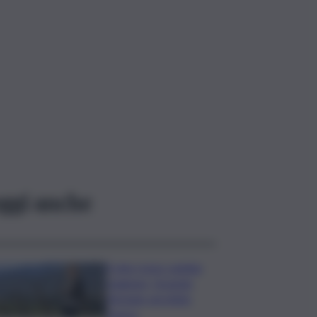
ggi anche
Il vino rosso cambia
stagione, Grassini:
d’estate servitelo
fresco