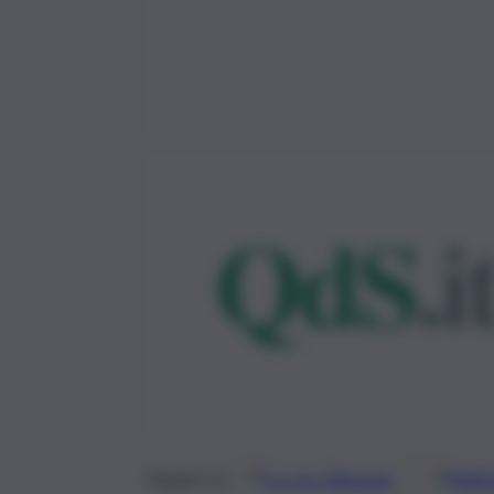
Google
Discover
Fonti 
Seguici su