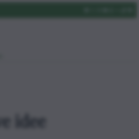
eo
ve idee