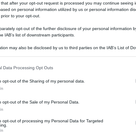
 that after your opt-out request is processed you may continue seeing i
ased on personal information utilized by us or personal information dis
 prior to your opt-out.
iene la nascita di nuove imprese nel Mezzogiorno.
rately opt-out of the further disclosure of your personal information by
are un europrogetto valido, talvolta ostacolano la buona
he IAB’s list of downstream participants.
io Faraci
– insegnante di Principi di mangement
rdinario di Economia e Gestione delle imprese, nonché
tion may also be disclosed by us to third parties on the IAB’s List of 
endale, delegato del rettore all’Incubatore di Ateneo, Start
 that may further disclose it to other third parties.
sto al Sud
dell’università di Catania, ente accreditato da
elligente all’iniziativa e tutti i vantaggi offerti.
l Data Processing Opt Outs
o opt-out of the Sharing of my personal data.
otto regioni del Mezzogiorno e alle aree del Centro Italia
In
ta di una delle misure di sostegno messe in campo da
yment, Nuove Imprese a tasso zero o ancora SmartStart
 specifici, potrebbe aggiungersi anche ai finanziamenti dei
o opt-out of the Sale of my Personal Data.
In
1 dicembre potrà presentare domanda anche chi possedeva
to opt-out of processing my Personal Data for Targeted
019, ossia alla data di entrata in vigore della legge
ing.
 gennaio 2021, invece, il requisito d’età dovrà essere
In
nda. Inoltre, cade il limite di età per 24 comuni dell’area