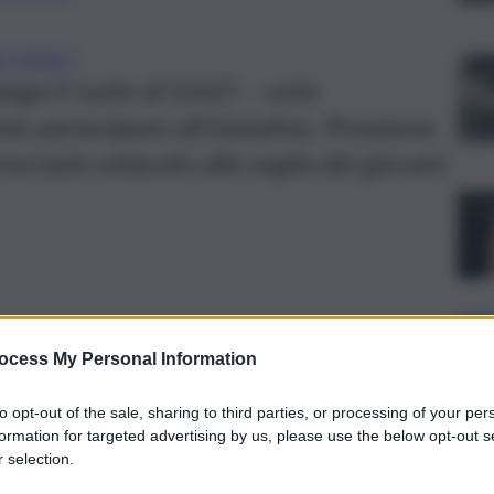
O FARACI
iega il ruolo di UniCt – ente
me partecipare all’iniziativa. Pressione
rocrazia ostacolo alla voglia dei giovani
ocess My Personal Information
to opt-out of the sale, sharing to third parties, or processing of your per
formation for targeted advertising by us, please use the below opt-out s
 selection.