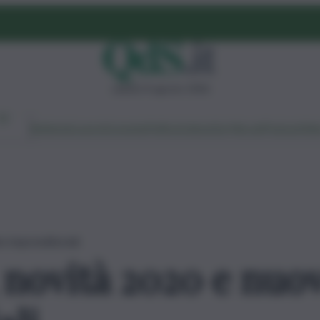
sabato 8 agosto 2026
Ambiente
Lavoro
Economia
Politica
Cultura
Dai Mercati
Podcast
Vid
e imprenditoriali
 novità 2020 e nuo