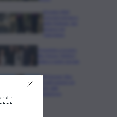
Bruciano rifiuti
pericolosi nel parco
delle Madonie, due
denunce nel
Palermitano
Presentato a Locarno
film Totorici “Ketticé”,
Bellucci ospite speciale
Tuffi Europei, Elisa
Cosetti argento nel
‘volo’ dalla
piattaforma
sonal or
ection to