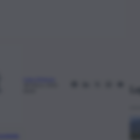
Ivana Zimbone
18 Marzo 2020,
Le
00:00
preferite