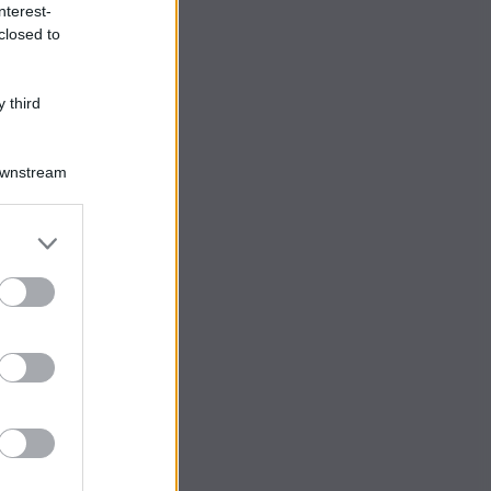
nterest-
closed to
 third
Downstream