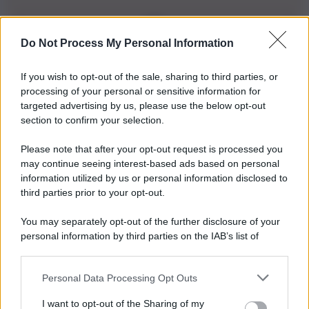
Do Not Process My Personal Information
Iscriviti alla nostra Newsletter
If you wish to opt-out of the sale, sharing to third parties, or
Iscriviti alla nostra newsletter per non perdere le ultime
processing of your personal or sensitive information for
novità
targeted advertising by us, please use the below opt-out
section to confirm your selection.
Iscriviti Ora
Please note that after your opt-out request is processed you
may continue seeing interest-based ads based on personal
information utilized by us or personal information disclosed to
third parties prior to your opt-out.
You may separately opt-out of the further disclosure of your
personal information by third parties on the IAB’s list of
© 2026 | Ediservice s.r.l. 95126 Catania – Via Principe
downstream participants.
Nicola, 22 – P.IVA: 01153210875 – Cciaa Catania n.
Personal Data Processing Opt Outs
This information may also be disclosed by us to third parties
01153210875 – Quotidiano di Sicilia usufruisce dei
on the IAB’s List of Downstream Participants that may further
contributi di cui al D.lgs n. 70/2017
I want to opt-out of the Sharing of my
disclose it to other third parties.