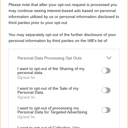
Please note that after your opt-out request is processed you
may continue seeing interest-based ads based on personal
information utilized by us or personal information disclosed to
third parties prior to your opt-out.
You may separately opt-out of the further disclosure of your
personal information by third parties on the IAB’s list of
© 2026 | Ediservice s.r.l. 95126 Catania – Via Principe
downstream participants.
Nicola, 22 – P.IVA: 01153210875 – Cciaa Catania n.
Personal Data Processing Opt Outs
This information may also be disclosed by us to third parties
01153210875 – Quotidiano di Sicilia usufruisce dei
on the IAB’s List of Downstream Participants that may further
contributi di cui al D.lgs n. 70/2017
I want to opt-out of the Sharing of my
disclose it to other third parties.
personal data.
Opted In
I want to opt-out of the Sale of my
Personal Data.
Chi Siamo
Opted In
Fondazione Etica e Valori Marilù Tregua
Fondatore Carlo Alberto Tregua
Lavora con noi
I want to opt-out of processing my
Personal Data for Targeted Advertising.
Gerenza
Opted In
I want to opt-out of Collection, Use,