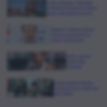
Crollo a Messina, Cattedrale
gremita nel silenzio per l’ultimo
saluto a Alessandra Frazzica
Roggero, Salvini lo visita in
carcere: no pressioni su
grazia, profilo basso
Tennis, Jasmine
Paolini salta
Cincinnati
Arabia Saudita-Pakistan-
Turchia serrano i ranghi con
patto difesa