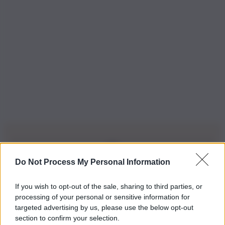
Do Not Process My Personal Information
Iscriviti alla nostra Newsletter
If you wish to opt-out of the sale, sharing to third parties, or
Iscriviti alla nostra newsletter per non perdere le ultime
processing of your personal or sensitive information for
novità
targeted advertising by us, please use the below opt-out
section to confirm your selection.
Iscriviti Ora