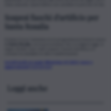
stata suturata. Quest’ultimo non sarebbe in pericolo di vita.
Sospesi fuochi d’artificio per
Santa Rosalia
A Santa Croce Camerina era in programma la festa in onore
di
Santa Rosalia,
con la processione che si svolgerà oggi. In
segno di lutto sono stati sospesi i fuochi d’artificio e il
comune ha annullato le altre manifestazioni.
Iscriviti gratis al canale WhatsApp di QdS.it, news e
aggiornamenti CLICCA QUI
Leggi anche