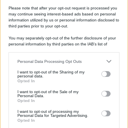
Please note that after your opt-out request is processed you
may continue seeing interest-based ads based on personal
information utilized by us or personal information disclosed to
third parties prior to your opt-out.
You may separately opt-out of the further disclosure of your
personal information by third parties on the IAB’s list of
© 2026 | Ediservice s.r.l. 95126 Catania – Via Principe
downstream participants.
Nicola, 22 – P.IVA: 01153210875 – Cciaa Catania n.
Personal Data Processing Opt Outs
This information may also be disclosed by us to third parties
01153210875 – Quotidiano di Sicilia usufruisce dei
on the IAB’s List of Downstream Participants that may further
contributi di cui al D.lgs n. 70/2017
I want to opt-out of the Sharing of my
disclose it to other third parties.
personal data.
Opted In
I want to opt-out of the Sale of my
Personal Data.
Chi Siamo
Opted In
Fondazione Etica e Valori Marilù Tregua
Fondatore Carlo Alberto Tregua
Lavora con noi
I want to opt-out of processing my
Personal Data for Targeted Advertising.
Gerenza
Opted In