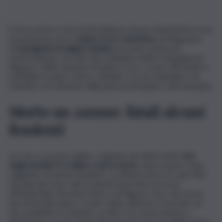
È di un morto e due feriti il bilancio di una violentissima rissa
avvenuta ieri sera a
Santa Croce Camerina,
nel Ragusano.
Gli
immigrati di origine tunisina,
secondo numerose
testimonianze raccolte dai carabinieri della Compagnia di
Ragusa e della stazione di Santa Croce, si sono affrontati a
coltellate in pieno centro cittadino, tra via Garibaldi e via
Giardino, non distante dalla piazza principale e dal municipio.
Morto un 21enne: fatali alcuni
fendenti
Un vero e proprio delirio, originato da futili motiv
i. Uno
degli stranieri è crollato a terra morto
, dopo essere stato
raggiunto da alcuni fendenti. La vittima aveva 21 anni. Altri
due giovani sono stati trasferiti al pronto soccorso
dell’ospedale Giovanni Paolo II di Ragusa. Uno, che aveva
una ferita alla mano, è stato subito dimesso e portato via
dai carabinieri in manette, un altro è in osservazione e
piantonato con una ferita alla testa da arma da taglio che è