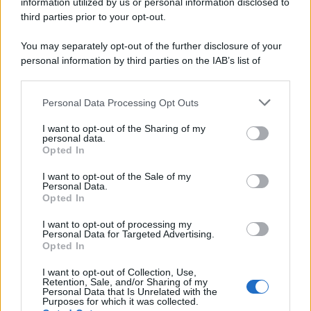
information utilized by us or personal information disclosed to
third parties prior to your opt-out.
You may separately opt-out of the further disclosure of your
personal information by third parties on the IAB’s list of
© 2026 | Ediservice s.r.l. 95126 Catania – Via Principe
downstream participants.
Nicola, 22 – P.IVA: 01153210875 – Cciaa Catania n.
Personal Data Processing Opt Outs
This information may also be disclosed by us to third parties
01153210875 – Quotidiano di Sicilia usufruisce dei
on the IAB’s List of Downstream Participants that may further
contributi di cui al D.lgs n. 70/2017
I want to opt-out of the Sharing of my
disclose it to other third parties.
personal data.
Opted In
I want to opt-out of the Sale of my
Personal Data.
Chi Siamo
Opted In
Fondazione Etica e Valori Marilù Tregua
Fondatore Carlo Alberto Tregua
Lavora con noi
I want to opt-out of processing my
Personal Data for Targeted Advertising.
Gerenza
Opted In
I want to opt-out of Collection, Use,
Retention, Sale, and/or Sharing of my
Personal Data that Is Unrelated with the
Purposes for which it was collected.