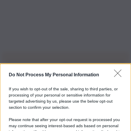
Do Not Process My Personal Information
Iscriviti alla nostra Newsletter
If you wish to opt-out of the sale, sharing to third parties, or
Iscriviti alla nostra newsletter per non perdere le ultime
processing of your personal or sensitive information for
novità
targeted advertising by us, please use the below opt-out
section to confirm your selection.
Iscriviti Ora
Please note that after your opt-out request is processed you
may continue seeing interest-based ads based on personal