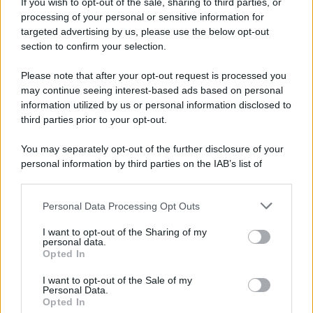
If you wish to opt-out of the sale, sharing to third parties, or
Iscriviti alla nostra newsletter per non perdere le ultime
processing of your personal or sensitive information for
novità
targeted advertising by us, please use the below opt-out
section to confirm your selection.
Iscriviti Ora
Please note that after your opt-out request is processed you
may continue seeing interest-based ads based on personal
information utilized by us or personal information disclosed to
third parties prior to your opt-out.
You may separately opt-out of the further disclosure of your
personal information by third parties on the IAB’s list of
© 2026 | Ediservice s.r.l. 95126 Catania – Via Principe
downstream participants.
Nicola, 22 – P.IVA: 01153210875 – Cciaa Catania n.
Personal Data Processing Opt Outs
This information may also be disclosed by us to third parties
01153210875 – Quotidiano di Sicilia usufruisce dei
on the IAB’s List of Downstream Participants that may further
contributi di cui al D.lgs n. 70/2017
I want to opt-out of the Sharing of my
disclose it to other third parties.
personal data.
Opted In
I want to opt-out of the Sale of my
Personal Data.
Chi Siamo
Opted In
Fondazione Etica e Valori Marilù Tregua