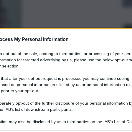
ocess My Personal Information
preferite
to opt-out of the sale, sharing to third parties, or processing of your per
formation for targeted advertising by us, please use the below opt-out s
NITÀ
 selection.
nziare le infrastrutture tecnologiche per
 that after your opt-out request is processed you may continue seeing i
ue sedi del servizio a Palermo e Catania
ased on personal information utilized by us or personal information dis
 prior to your opt-out.
rately opt-out of the further disclosure of your personal information by
he IAB’s list of downstream participants.
tion may also be disclosed by us to third parties on the IAB’s List of 
 that may further disclose it to other third parties.