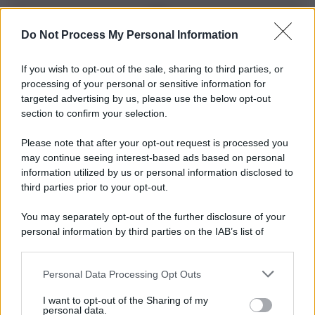
Do Not Process My Personal Information
Iscriviti alla nostra Newsletter
If you wish to opt-out of the sale, sharing to third parties, or
Iscriviti alla nostra newsletter per non perdere le ultime
processing of your personal or sensitive information for
novità
targeted advertising by us, please use the below opt-out
section to confirm your selection.
Iscriviti Ora
Please note that after your opt-out request is processed you
may continue seeing interest-based ads based on personal
information utilized by us or personal information disclosed to
third parties prior to your opt-out.
You may separately opt-out of the further disclosure of your
personal information by third parties on the IAB’s list of
© 2026 | Ediservice s.r.l. 95126 Catania – Via Principe
downstream participants.
Nicola, 22 – P.IVA: 01153210875 – Cciaa Catania n.
Personal Data Processing Opt Outs
This information may also be disclosed by us to third parties
01153210875 – Quotidiano di Sicilia usufruisce dei
on the IAB’s List of Downstream Participants that may further
contributi di cui al D.lgs n. 70/2017
I want to opt-out of the Sharing of my
disclose it to other third parties.
personal data.