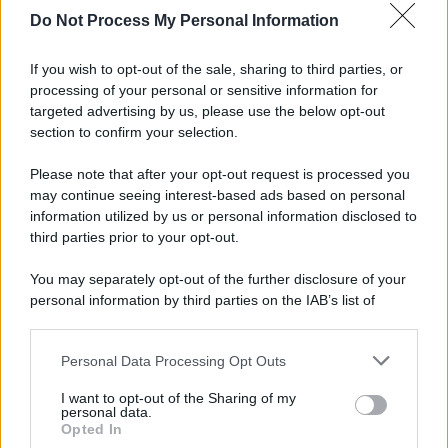
Do Not Process My Personal Information
Iscriviti alla nostra Newsletter
If you wish to opt-out of the sale, sharing to third parties, or
Iscriviti alla nostra newsletter per non perdere le ultime
processing of your personal or sensitive information for
novità
targeted advertising by us, please use the below opt-out
section to confirm your selection.
Iscriviti Ora
Please note that after your opt-out request is processed you
may continue seeing interest-based ads based on personal
information utilized by us or personal information disclosed to
third parties prior to your opt-out.
You may separately opt-out of the further disclosure of your
personal information by third parties on the IAB’s list of
© 2026 | Ediservice s.r.l. 95126 Catania – Via Principe
downstream participants.
Nicola, 22 – P.IVA: 01153210875 – Cciaa Catania n.
Personal Data Processing Opt Outs
This information may also be disclosed by us to third parties
01153210875 – Quotidiano di Sicilia usufruisce dei
on the IAB’s List of Downstream Participants that may further
contributi di cui al D.lgs n. 70/2017
I want to opt-out of the Sharing of my
disclose it to other third parties.
personal data.
Opted In