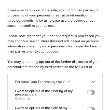
Iscriviti alla nostra Newsletter
If you wish to opt-out of the sale, sharing to third parties, or
Iscriviti alla nostra newsletter per non perdere le ultime
processing of your personal or sensitive information for
novità
targeted advertising by us, please use the below opt-out
section to confirm your selection.
Iscriviti Ora
Please note that after your opt-out request is processed you
may continue seeing interest-based ads based on personal
information utilized by us or personal information disclosed to
third parties prior to your opt-out.
You may separately opt-out of the further disclosure of your
personal information by third parties on the IAB’s list of
© 2026 | Ediservice s.r.l. 95126 Catania – Via Principe
downstream participants.
Nicola, 22 – P.IVA: 01153210875 – Cciaa Catania n.
Personal Data Processing Opt Outs
This information may also be disclosed by us to third parties
01153210875 – Quotidiano di Sicilia usufruisce dei
on the IAB’s List of Downstream Participants that may further
contributi di cui al D.lgs n. 70/2017
I want to opt-out of the Sharing of my
disclose it to other third parties.
personal data.
Opted In
I want to opt-out of the Sale of my