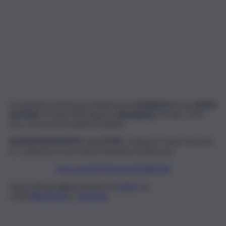
La Questura di Siracusa denuncia la
scomparsa
di una
donna
ad Avola
: si tratta della signora
Giuseppina
, 69 anni. Di lei
non c’è traccia da questa mattina.
AGGIORNAMENTO
,
ore 17.30
: La donna è stata ritrovata.
Lo conferma in una nota la Questura di Siracusa.
QUI LA NOTIZIA AGGIORNATA
Segui tutti gli aggiornamenti di
QdS.it
sui
canali
WhatsApp
e
Telegram