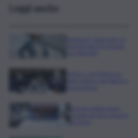
Leggi anche
Risoluzione ‘campo largo’ su
Giorgetti agita Pd, tensione
con i Riformisti
Vertice a casa Meloni con
Tajani, Salvini e Lupi: bilancio e
priorità ripresa
Operaio siciliano muore
travolto da lastre di marmo
a Carrara