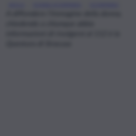
, 
, 
AVOLA
DONNA SCOMPARSA
SCOMPARSA
A diffondere l’immagine della donna,
chiedendo a chiunque abbia
informazioni di rivolgersi al 112 è la
Questura di Siracusa