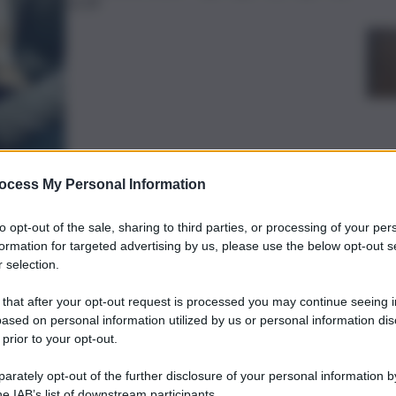
12:39
ocess My Personal Information
preferite
to opt-out of the sale, sharing to third parties, or processing of your per
formation for targeted advertising by us, please use the below opt-out s
 selection.
ione è tornata alla normalità
 that after your opt-out request is processed you may continue seeing i
ased on personal information utilized by us or personal information dis
 prior to your opt-out.
rately opt-out of the further disclosure of your personal information by
he IAB’s list of downstream participants.