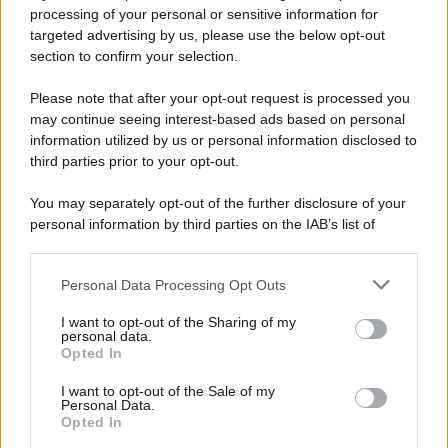
Iscriviti alla nostra newsletter per non perdere le ultime
processing of your personal or sensitive information for
novità
targeted advertising by us, please use the below opt-out
section to confirm your selection.
Iscriviti Ora
Please note that after your opt-out request is processed you
may continue seeing interest-based ads based on personal
information utilized by us or personal information disclosed to
third parties prior to your opt-out.
You may separately opt-out of the further disclosure of your
personal information by third parties on the IAB’s list of
© 2026 | Ediservice s.r.l. 95126 Catania – Via Principe
downstream participants.
Nicola, 22 – P.IVA: 01153210875 – Cciaa Catania n.
Personal Data Processing Opt Outs
This information may also be disclosed by us to third parties
01153210875 – Quotidiano di Sicilia usufruisce dei
on the IAB’s List of Downstream Participants that may further
contributi di cui al D.lgs n. 70/2017
I want to opt-out of the Sharing of my
disclose it to other third parties.
personal data.
Opted In
I want to opt-out of the Sale of my
Personal Data.
Chi Siamo
Opted In
Fondazione Etica e Valori Marilù Tregua
Fondatore Carlo Alberto Tregua