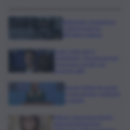
Bitdefender: popolarità de
L’Odissea usata per
diffondere malware
Covid, ‘Conte-day’ in
commissione: “non sono un eroe
ma un uomo corretto, non
troverete nulla”
Guccini, Meloni: l’ho amato
e mi ha formato, continuerò
a cantarlo
Palermo, l’operazione Varchi è
anche nel Sottogoverno:
D’Alessandro nella commissione