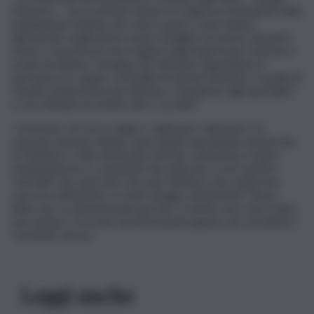
l’esperto – cerca di intercettare le esigenze emergenti nella
popolazione italiana che solo in parte, come hanno
dimostrato negli anni le nostre indagini, ha messo da parte
timori e incertezze nel rivolgersi agli esperti per risolvere i
propri problemi. I bisogni che rileviamo riguardano la
persona e la coppia. La finalità di queste iniziative è quella di
ribadire l’importanza di chiedere consulenze agli specialisti
e non affidarsi al sentito dire o al web”.
I rischi per chi cerca online o ‘dall’amico dell’amico’ le
risposte ai propri disagi “sono legati soprattutto al pericolo
di ‘affidarsi’ a falsi stereotipi che non raramente creano
inadeguatezze e condizioni che inducono a non sentirsi
‘normali’. Uno specchio che può riflettere una realtà non
vera ma sufficiente a creare disagi o disfunzioni”. Ma la
Rete non va demonizzata perché “è anche vero che il web
può aiutare a trovare il professionista giusto da consultare”,
conclude Caruso.
Leggi anche