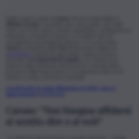
Dubbi, paure e ansie sul
sesso
. Ancora troppi italiani si
affidano al web
o al sentito dire. Innescando, il più delle
volte, un circolo vizioso di false aspettative, inadeguatezza
infondata e tentativi di aderire a modelli irreali con
conseguenze psicologiche dannose. Lo ricorda Salvo
Caruso
, presidente della
Fiss
(Federazione italiana di
sessuologia
scientifica), ginecologo e già professore
associato dell’
Università di Catania
, in occasione la XI
edizione della Settimana del benessere sessuale (Sbs),
promossa dalla Federazione e in programma dal 6 al 12
ottobre su tutto il territorio nazionale.
Iscriviti gratis al canale WhatsApp di QdS.it, news e
aggiornamenti CLICCA QUI
Caruso: “Non bisogna affidarsi
al sentito dire o al web”
“La settimana del benessere sessuale ogni anno – spiega