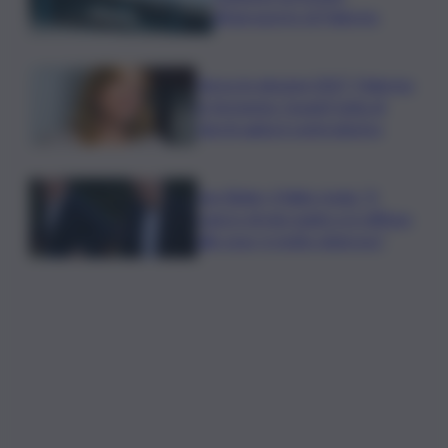
all’aeroporto di Palermo
Verso le elezioni 2027, Palermo
in fermento: l’avanti tutta di
Varchi agita il centrodestra
Joe Biden, il figlio rivela: “Il
cancro di mio padre si è diffuso
alle ossa, è molto doloroso”