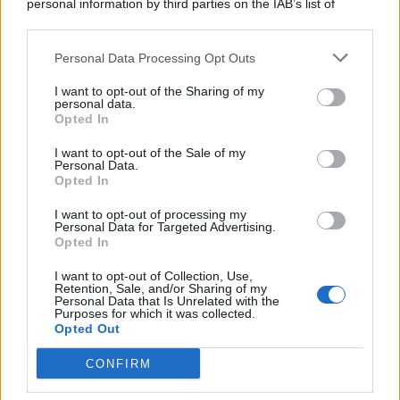
personal information by third parties on the IAB’s list of
© 2026 | Ediservice s.r.l. 95126 Catania – Via Principe
downstream participants.
Nicola, 22 – P.IVA: 01153210875 – Cciaa Catania n.
Personal Data Processing Opt Outs
This information may also be disclosed by us to third parties
01153210875 – Quotidiano di Sicilia usufruisce dei
on the IAB’s List of Downstream Participants that may further
contributi di cui al D.lgs n. 70/2017
I want to opt-out of the Sharing of my
disclose it to other third parties.
personal data.
Opted In
I want to opt-out of the Sale of my
Personal Data.
Chi Siamo
Opted In
Fondazione Etica e Valori Marilù Tregua
Fondatore Carlo Alberto Tregua
Lavora con noi
I want to opt-out of processing my
Personal Data for Targeted Advertising.
Gerenza
Opted In
I want to opt-out of Collection, Use,
Retention, Sale, and/or Sharing of my
Personal Data that Is Unrelated with the
Purposes for which it was collected.
Opted Out
Scarica l’app
CONFIRM
Privacy Policy
Preferenze Privacy