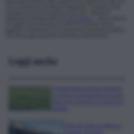
importante del Sud Italia. Insieme a lui, aderiscono alla DC i
suoi sostenitori in provincia di Agrigento. “Carmelo deve
considerare il nostro partito la sua casa – dichiara il
segretario nazionale della Dc
Totò Cuffaro
-. Siamo felici di
accoglierlo, per il partito si tratta di un grande valore
aggiunto, considerato che conosciamo la passione politica
che anima ogni sua scelta e gli diamo il benvenuto”.
Leggi anche
Il Catania elimina ai rigori il Vicenza
e si regala i trentaduesimi di Coppa
Italia contro il Parma: la cronaca e il
tabellino
Truffa del “finto carabiniere”,
catanese arrestato