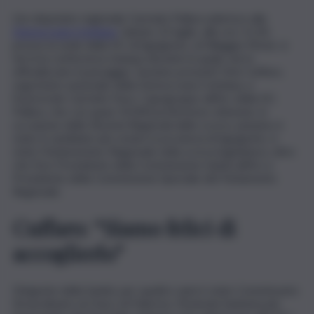
L’ex deputato regionale Carmelo Pullara aderisce alla
Democrazia Cristiana
. Sabato 22 luglio, alle ore 11,30,
presso la sede della DC di Agrigento, al Villaggio Mosè, si
terrà la conferenza stampa durante la quale verrà
ufficializzato il passaggio. Saranno presenti Totò Cuffaro,
segretario nazionale della Democrazia Cristiana, e
l’onorevole Carmelo Pace, Capogruppo all’Ars della DC.
Pullara, che con quasi 10.000 preferenze ottenute, in
occasione delle Elezioni Regionali dello scorso autunno è
stato il candidato più votato in provincia di Agrigento, è
stato Parlamentare Regionale nella scorsa legislatura, oltre
che Vice Presidente della Commissione Sanità all’Ars e
Presidente della Commissione Speciale del Parlamento
Regionale.
Cuffaro: “Siamo felici di
accoglierlo”
Dirigente della Sanità, per quattro anni è stato Commissario
Straordinario al Civico di Palermo, l’Azienda Sanitaria più