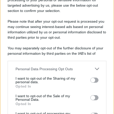
processing of your personal or sensitive information for
novità
targeted advertising by us, please use the below opt-out
section to confirm your selection.
Iscriviti Ora
Please note that after your opt-out request is processed you
may continue seeing interest-based ads based on personal
information utilized by us or personal information disclosed to
third parties prior to your opt-out.
You may separately opt-out of the further disclosure of your
personal information by third parties on the IAB’s list of
© 2026 | Ediservice s.r.l. 95126 Catania – Via Principe
downstream participants.
Nicola, 22 – P.IVA: 01153210875 – Cciaa Catania n.
Personal Data Processing Opt Outs
This information may also be disclosed by us to third parties
01153210875 – Quotidiano di Sicilia usufruisce dei
on the IAB’s List of Downstream Participants that may further
contributi di cui al D.lgs n. 70/2017
I want to opt-out of the Sharing of my
disclose it to other third parties.
personal data.
Opted In
I want to opt-out of the Sale of my
Personal Data.
Chi Siamo
Opted In
Fondazione Etica e Valori Marilù Tregua
Fondatore Carlo Alberto Tregua
Lavora con noi
I want to opt-out of processing my