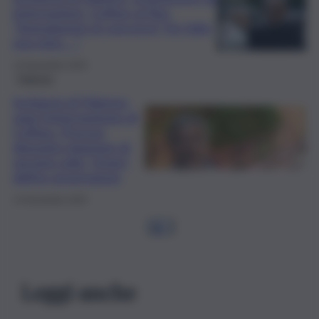
interrogatori. Cuffaro al Ros:
“Segnalazioni al concorso? Ho fatto
una minc….”
14 Novembre 2025
Palermo
Inchiesta di Palermo,
oggi l’interrogatorio di
Cuffaro. Procura
deposita relazione di
servizio sullo “sfogo”
dell’ex governatore
14 Novembre 2025
1
2
…
Leggi anche