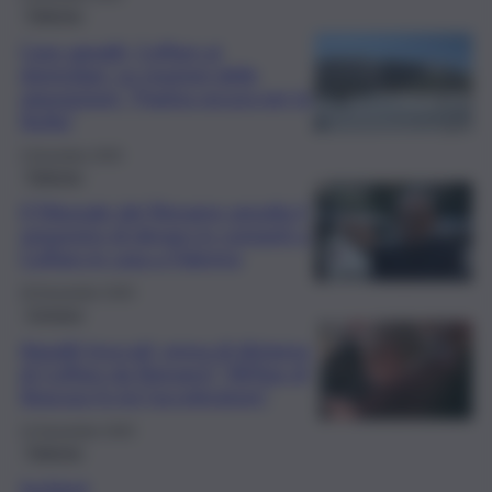
Palermo
Caos appalti, Cuffaro ai
domiciliari. Le reazioni delle
opposizioni: “Pagina oscura per la
Sicilia”
3 Dicembre 2025
Palermo
Il Tribunale del Riesame annulla il
sequestro di denaro in contanti a
Cuffaro in casa a Palermo
29 Novembre 2025
Cronaca
Appalti truccati, presa di distanza
di Cuffaro da Romano? “All’Asp di
Siracusa fu lui l’acceleratore”
14 Novembre 2025
Palermo
Inchiest