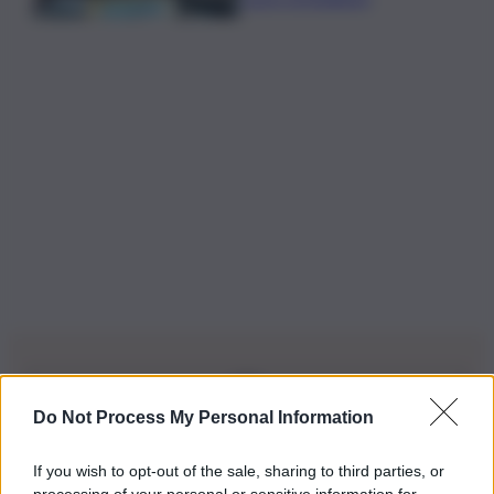
Do Not Process My Personal Information
Iscriviti alla nostra Newsletter
If you wish to opt-out of the sale, sharing to third parties, or
Iscriviti alla nostra newsletter per non perdere le ultime