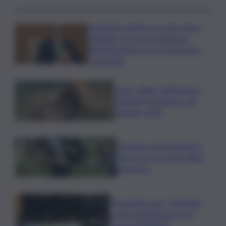
Aumento tariffe per isole minori,
Regione cerca una soluzione:
lunedì incontro con gli operatori
economici
Leone, Wwf: dall’India un
segnale di speranza, nel
Gurajat +32%
Outdoor, più praticanti e
più soccorsi: il nodo della
sicurezza
Fornacelle apre “Vinoteka”
spazio degustazione nel
cuore di Bolgheri