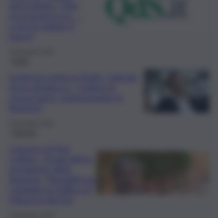
intercettato: “Non
mi scassare la m…..
o faccio saltare il
banco”
3 Dicembre 2025
Sicilia
Inchiesta sanità in Sicilia, Calenda
torna all’attacco: “Cuffaro lo
conosciamo: commissariare la
Regione”
3 Dicembre 2025
Palermo
L’arresto di Totò
Cuffaro, i legali dell’ex
presidente della
Regione: “Riqualificata
condotta in traffico di
influenza illecita”
3 Dicembre 2025