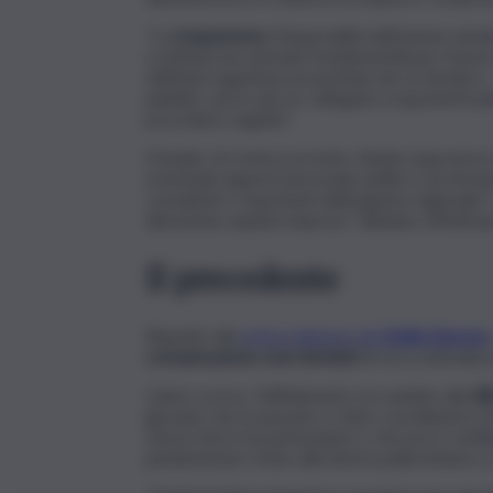
“La
trasparenza
, l’imparzialità dell’azione am
costituiscono principi fondamentali per il buo
nell’interrogazione presentata da La Vardera –
pubblici, ancor più se collegata a esponenti pol
procedure seguite”.
Il leader di Controcorrente chiede al governo
eventuali rapporti personali, politici o professi
consulenti o esponenti della giunta regionale” e,
dimostrino quante imprese “abbiano effettiva
Il precedente
Rispetto alla
prima edizione del
Sicilia Express
comunicazione sono lievitati
di circa ottomila 
L’anno scorso, l’affidamento era andato alla
Bib
giovane che in passato è stato coordinatore d
stesso Aricò ha partecipato e che poi è confluito 
parlamentare vicino alla destra palermitana e 