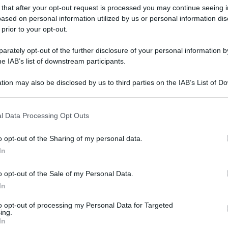
 that after your opt-out request is processed you may continue seeing i
ased on personal information utilized by us or personal information dis
 prior to your opt-out.
rately opt-out of the further disclosure of your personal information by
iporterà a casa i fuorisede a costi decisamente più
he IAB’s list of downstream participants.
discutere.
econda edizione natalizia, quest’anno
raddoppierà le corse
. A
tion may also be disclosed by us to third parties on the IAB’s List of 
 annunciando che al convoglio che partirà dal Nord il 20
 that may further disclose it to other third parties.
, se ne aggiungerà un secondo con partenza prevista il 27
 5 gennaio, un altro treno partirà verso Nord il 10 gennaio.
l Data Processing Opt Outs
 online – per quanto riguarda il viaggio del 20 dicembre –
o opt-out of the Sharing of my personal data.
cciare i propri cari senza svenarsi che per il governo che non
In
dell’iniziativa da parte dell’utenza. A tenere banco, però,
ll’Ars dal deputato
Ismaele La Vardera
. Il leader di
o opt-out of the Sale of my Personal Data.
e che al centro l’affidamento della
comunicazione
In
to opt-out of processing my Personal Data for Targeted
ia Express, una sola proposta
ing.
In