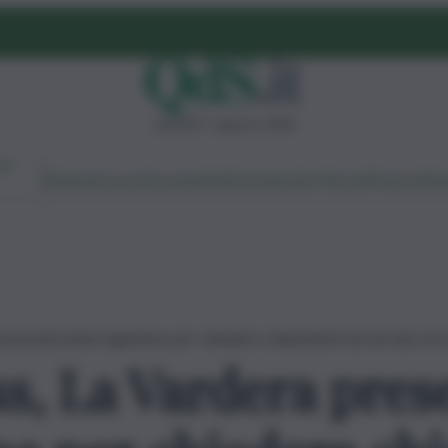
venerdì 7 agosto 2026
Ambiente
Lavoro
Economia
Politica
Cultura
Dai Mercati
Podcast
Vid
a presenta interrogazione per chiedere chiarimenti sul servizio di
ss, La Vardera pres