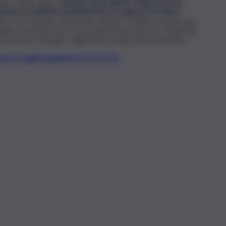
tire, nelle future
edizioni del progetto Sicilia Express
,
ione tra attività amministrativa e rapporti di natura
era. Le risposte arriveranno quando i siciliani avranno già
a magari di tornarci per le prossime feste a prezzi calmierati.
zato anche a Pasqua, registrando ampia partecipazione.
t, news e aggiornamenti CLICCA QUI