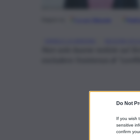
Google
Discover
Fonti 
Seguici su
, 
ISMAELE LA VARDERA
REGIONE SICI
Non solo buone notizie sul Sic
escludere l’esistenza di “confli
Do Not Pr
If you wish 
sensitive in
confirm your