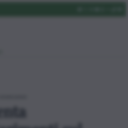
eo
 comunicazione
enta