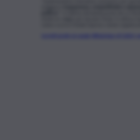
“Quali iniziative intendono assumere per garan
maggiore
trasparenza, competitività e separaz
politica
?”, è l’ultima domanda posta da La Vard
rifatto le valigie per lasciare l’isola. In attes
L’anno scorso il Sicilia Express venne organiz
Iscriviti gratis al canale WhatsApp di QdS.i