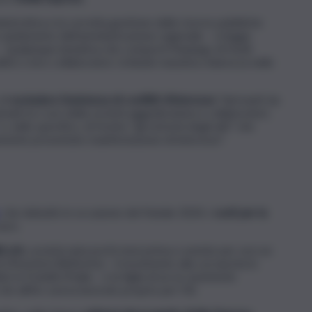
ministrativa e la corretta gestione delle risorse pubbliche
n andamento dell’amministrazione regionale – si legge
 Qualunque iniziativa che comporti l’impiego di fondi
itici o loro collaboratori, richiede massima chiarezza nelle
 di
escludere l’esistenza di conflitti d’interesse
“derivanti da
onali tra i soci della società aggiudicataria e collaboratori,
 nello specifico, di fornire “gli estremi degli atti” che
mente presentato manifestazione di interesse”.
, che debuttò in occasione del Natale 2024, i
costi per la
euro.
i srls
, società nata pochi mesi prima e avente per soci un
i
Diventerà Bellissima
– il movimento alla cui nascita lo
in Fratelli d’Italia – e la figlia di un ex assistente
che all’Ars aveva lavorato proprio per FdI.