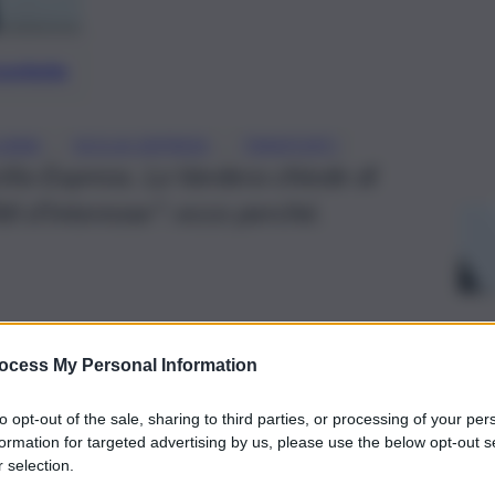
preferite
, 
, 
LIANA
SICILIA EXPRESS
TRASPORTI
ilia Express. La Vardera chiede di
tti d’interesse”: ecco perché.
ocess My Personal Information
to opt-out of the sale, sharing to third parties, or processing of your per
formation for targeted advertising by us, please use the below opt-out s
 selection.