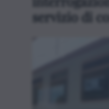
interrogazio
servizio di 