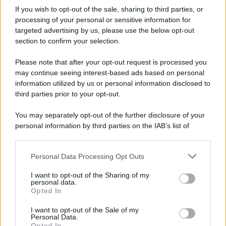
Iscriviti alla nostra Newsletter
If you wish to opt-out of the sale, sharing to third parties, or
Iscriviti alla nostra newsletter per non perdere le ultime
processing of your personal or sensitive information for
novità
targeted advertising by us, please use the below opt-out
section to confirm your selection.
Iscriviti Ora
Please note that after your opt-out request is processed you
may continue seeing interest-based ads based on personal
information utilized by us or personal information disclosed to
third parties prior to your opt-out.
You may separately opt-out of the further disclosure of your
personal information by third parties on the IAB’s list of
© 2026 | Ediservice s.r.l. 95126 Catania – Via Principe
downstream participants.
Nicola, 22 – P.IVA: 01153210875 – Cciaa Catania n.
Personal Data Processing Opt Outs
This information may also be disclosed by us to third parties
01153210875 – Quotidiano di Sicilia usufruisce dei
on the IAB’s List of Downstream Participants that may further
contributi di cui al D.lgs n. 70/2017
I want to opt-out of the Sharing of my
disclose it to other third parties.
personal data.
Opted In
I want to opt-out of the Sale of my
Personal Data.
Chi Siamo
Opted In