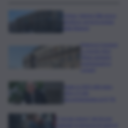
Cefpas, Sabrina Cillia nuova
direttrice: arriva la nomina
della Regione
Manovra Coesione
e crescita, Anci:
“Bene aumento
trasferimenti ai
comuni”
Sogin: in 2025 utile balza
oltre 2,5 mln,
decommissioning al 47,7%
Il “circolo vizioso” dei tirocini
regionali, la denuncia di Lauria al