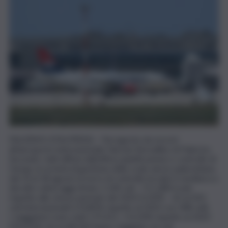
PALERMO (ITALPRESS) – Ferragosto da record
all’aeroporto internazionale Falcone Borsellino di Palermo.
Secondo i dati diffusi dall’ufficio pianificazione e controllo di
Gesap, la società di gestione dello scalo aereo palermitano,
dal 14 al 18 agosto la torre di controllo ha dato il via libera a
decolli e atterraggi di ben 1.144 voli – l’11,18% in più
rispetto allo stesso periodo del 2023 (1.029) – di cui 431
voli internazionali (+23,85% rispetto al 2023 con 348 voli).
I viaggiatori sono stati 175.411, +13,20% rispetto al 2023
(154.956), di cui 68.243 hanno viaggiato sui voli