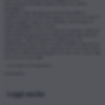
internazionali (+24,48% rispetto al 2023 con 54.821
passeggeri).
Ad agosto, dalle due piste del Falcone Borsellino si
registrano punte di 220/240 al giorno, con circa 35 mila/37
mila passeggeri al giorno che transitano dal Terminal. La
media passeggeri/volo è di 156.
Nella settimana tra il 16 e il 22 agosto ci saranno 1.586 voli.
L’operatività programmata è stata garantita agevolmente
nonostante i tanti voli deviati su Palermo per via
dell’emergenza Etna. Infine, le stime di traffico indicano che
ad agosto potrebbe essere superato per la seconda volta il
tetto di un milione di passeggeri in un solo mese, come è già
successo lo scorso luglio.
– Foto: Agenzia Fotogramma –
(ITALPRESS).
Leggi anche