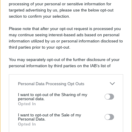
Iscriviti alla nostra newsletter per non perdere le ultime
processing of your personal or sensitive information for
novità
targeted advertising by us, please use the below opt-out
section to confirm your selection.
Iscriviti Ora
Please note that after your opt-out request is processed you
may continue seeing interest-based ads based on personal
information utilized by us or personal information disclosed to
third parties prior to your opt-out.
You may separately opt-out of the further disclosure of your
personal information by third parties on the IAB’s list of
© 2026 | Ediservice s.r.l. 95126 Catania – Via Principe
downstream participants.
Nicola, 22 – P.IVA: 01153210875 – Cciaa Catania n.
Personal Data Processing Opt Outs
This information may also be disclosed by us to third parties
01153210875 – Quotidiano di Sicilia usufruisce dei
on the IAB’s List of Downstream Participants that may further
contributi di cui al D.lgs n. 70/2017
I want to opt-out of the Sharing of my
disclose it to other third parties.
personal data.
Opted In
I want to opt-out of the Sale of my
Personal Data.
Chi Siamo
Opted In
Fondazione Etica e Valori Marilù Tregua
Fondatore Carlo Alberto Tregua