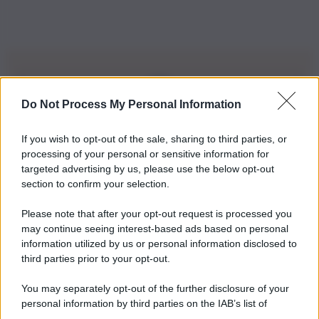
Do Not Process My Personal Information
Iscriviti alla nostra Newsletter
If you wish to opt-out of the sale, sharing to third parties, or
Iscriviti alla nostra newsletter per non perdere le ultime
processing of your personal or sensitive information for
novità
targeted advertising by us, please use the below opt-out
section to confirm your selection.
Iscriviti Ora
Please note that after your opt-out request is processed you
may continue seeing interest-based ads based on personal
information utilized by us or personal information disclosed to
third parties prior to your opt-out.
You may separately opt-out of the further disclosure of your
personal information by third parties on the IAB’s list of
© 2026 | Ediservice s.r.l. 95126 Catania – Via Principe
downstream participants.