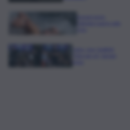
Europei nuoto,
Paltrinieri quarto nella
3 km
Calcio, Juve, Spalletti:
“Mercato ok”, domani
l’Inter