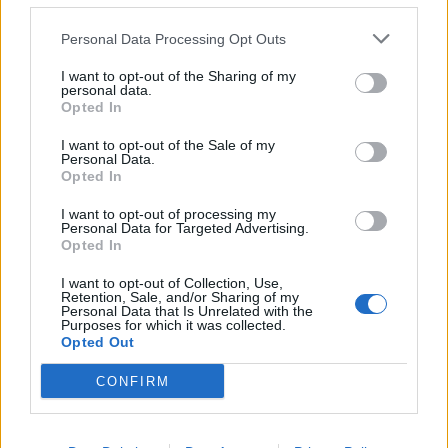
Nicola, 22 – P.IVA: 01153210875 – Cciaa Catania n.
Personal Data Processing Opt Outs
This information may also be disclosed by us to third parties
01153210875 – Quotidiano di Sicilia usufruisce dei
on the IAB’s List of Downstream Participants that may further
contributi di cui al D.lgs n. 70/2017
I want to opt-out of the Sharing of my
disclose it to other third parties.
personal data.
Opted In
I want to opt-out of the Sale of my
Personal Data.
Chi Siamo
Opted In
Fondazione Etica e Valori Marilù Tregua
Fondatore Carlo Alberto Tregua
Lavora con noi
I want to opt-out of processing my
Personal Data for Targeted Advertising.
Gerenza
Opted In
I want to opt-out of Collection, Use,
Retention, Sale, and/or Sharing of my
Personal Data that Is Unrelated with the
Purposes for which it was collected.
Opted Out
Scarica l’app
CONFIRM
Privacy Policy
Preferenze Privacy