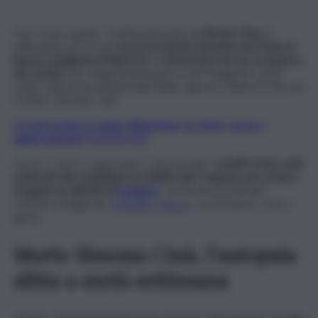
Non erano spariti i vestiti indossati da
Simona Cinà
, la
pallavolista di 21 anni
morta in piscina durante una festa di
laurea a Bagheria (Palermo)
. A
denunciare ieri la scomparsa
dei vestiti,
una minigonna in jeans e una maglietta verde,
erano stati la sorella gemella della ragazza, Roberta Cinà e il
fratello Gabriele Cinà.
Iscriviti gratis al canale WhatsApp di QdS.it, news e
aggiornamenti CLICCA QUI
Invece, come si apprende e riporta Adn,
i vestiti erano stati
prelevati dai carabinieri la mattina del 2 agosto per potere
eseguire le attività di
indagine
.
La Procura di Termini
Imerese indaga per
omicidio colposo,
al momento contro
ignoti.
Morte Simona Cinà, l’autopsia
slitta a metà settimana
Intanto, l’autopsia inizialmente prevista nella giornata di oggi