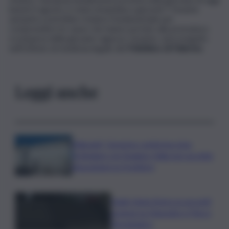
lunedì 4 agosto
,
è stata rimandata a giovedi 7: l’esame
autoptico potrebbe rivelarsi fondamentale per
comprendere le cause che hanno portato alla prematura
scomparsa della giovane ragazza. L’esame, sarà eseguito
nell’Istituto di medicina legale del
Policlinico di Palermo.
Leggi anche
Migranti, Governo conferma stop
Schengen con Spagna: Italia non accetta
imposizioni su frontiere
Sogin: bene Arera su acconti
sospesi su Deposito e Parco
Tecnologico