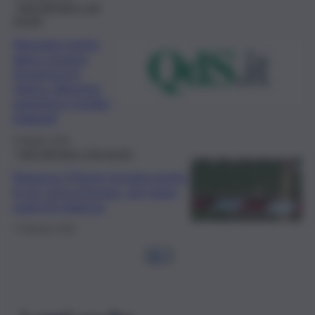
Fatti dall’Italia e dal
mondo
Neonato morto
dopo cesareo
d’urgenza in
clinica: disposta
autopsia e medici
indagati
9 Maggio 2026
Fatti dall’Italia e dal mondo
Ragazza 17enne trovata morta
in un corso d’acqua, sul corpo
segni di violenza
7 Febbraio 2026
1
2
…