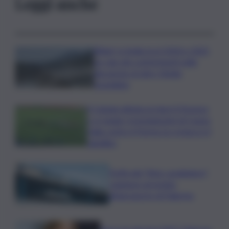
Leggi anche
Rifiuti, in Sicilia tra il 2024 e 2025
un calo dei conferimenti nelle
discariche di oltre 50mila
tonnellate
Il Catania elimina ai rigori il Vicenza
e si regala i trentaduesimi di Coppa
Italia contro il Parma: la cronaca e il
tabellino
Truffa del “finto carabiniere”,
catanese arrestato
all’aeroporto di Palermo