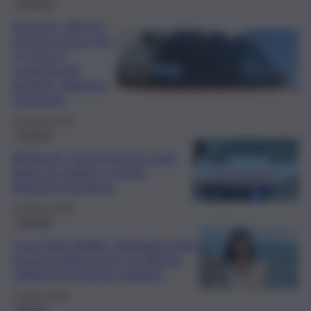
Siracusa
Siracusa, 33enne
trovata senza vita
in casa: la
scoperta dei
genitori, disposta
l’autopsia
30 Giugno 2026
Cronaca
Bimba di 7 anni morta in mare
dopo un malore a Licata,
disposta l’autopsia
15 Giugno 2026
Palermo
Caso Sofia Barillà, l’autopsia svela
la causa della morte: la 20enne
vittima di ischemia cardiaca
3 Giugno 2026
Ragusa