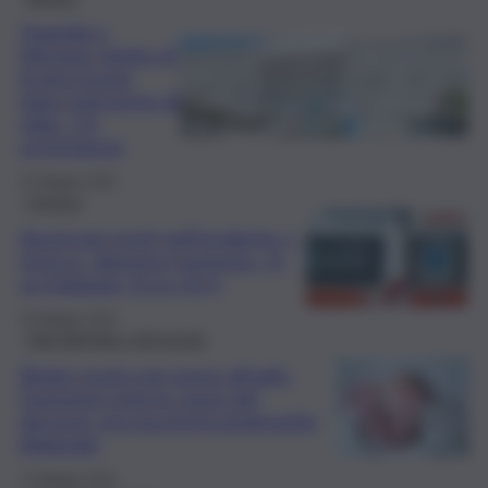
Tragedia a
Messina: bimbo di
8 anni muore
dopo intervento di
otite. C’è
un’inchiesta
22 Maggio 2026
Cronaca
Americani morti nell’incidente a
Sciacca, disposta l’autopsia: c’è
un indagato. Ecco chi è
20 Maggio 2026
Fatti dall’Italia e dal mondo
Bimbo morto nel sonno all’asilo,
l’autopsia svela le cause del
decesso: era una broncopolmonite
bilaterale
14 Maggio 2026