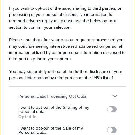
Iscriviti alla nostra Newsletter
If you wish to opt-out of the sale, sharing to third parties, or
Iscriviti alla nostra newsletter per non perdere le ultime
processing of your personal or sensitive information for
novità
targeted advertising by us, please use the below opt-out
section to confirm your selection.
Iscriviti Ora
Please note that after your opt-out request is processed you
may continue seeing interest-based ads based on personal
information utilized by us or personal information disclosed to
third parties prior to your opt-out.
You may separately opt-out of the further disclosure of your
personal information by third parties on the IAB’s list of
© 2026 | Ediservice s.r.l. 95126 Catania – Via Principe
downstream participants.
Nicola, 22 – P.IVA: 01153210875 – Cciaa Catania n.
Personal Data Processing Opt Outs
This information may also be disclosed by us to third parties
01153210875 – Quotidiano di Sicilia usufruisce dei
on the IAB’s List of Downstream Participants that may further
contributi di cui al D.lgs n. 70/2017
I want to opt-out of the Sharing of my
disclose it to other third parties.
personal data.
Opted In
I want to opt-out of the Sale of my
Personal Data.
Chi Siamo