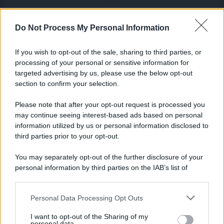
Do Not Process My Personal Information
Iscriviti alla nostra Newsletter
If you wish to opt-out of the sale, sharing to third parties, or
Iscriviti alla nostra newsletter per non perdere le ultime
processing of your personal or sensitive information for
novità
targeted advertising by us, please use the below opt-out
section to confirm your selection.
Iscriviti Ora
Please note that after your opt-out request is processed you
may continue seeing interest-based ads based on personal
information utilized by us or personal information disclosed to
third parties prior to your opt-out.
You may separately opt-out of the further disclosure of your
personal information by third parties on the IAB’s list of
© 2026 | Ediservice s.r.l. 95126 Catania – Via Principe
downstream participants.
Nicola, 22 – P.IVA: 01153210875 – Cciaa Catania n.
Personal Data Processing Opt Outs
This information may also be disclosed by us to third parties
01153210875 – Quotidiano di Sicilia usufruisce dei
on the IAB’s List of Downstream Participants that may further
contributi di cui al D.lgs n. 70/2017
I want to opt-out of the Sharing of my
disclose it to other third parties.
personal data.