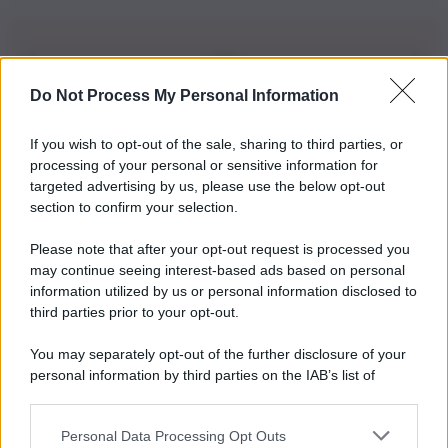
Do Not Process My Personal Information
Iscriviti alla nostra Newsletter
If you wish to opt-out of the sale, sharing to third parties, or
Iscriviti alla nostra newsletter per non perdere le ultime
processing of your personal or sensitive information for
novità
targeted advertising by us, please use the below opt-out
section to confirm your selection.
Iscriviti Ora
Please note that after your opt-out request is processed you
may continue seeing interest-based ads based on personal
information utilized by us or personal information disclosed to
third parties prior to your opt-out.
You may separately opt-out of the further disclosure of your
personal information by third parties on the IAB’s list of
© 2026 | Ediservice s.r.l. 95126 Catania – Via Principe
downstream participants.
Nicola, 22 – P.IVA: 01153210875 – Cciaa Catania n.
Personal Data Processing Opt Outs
This information may also be disclosed by us to third parties
01153210875 – Quotidiano di Sicilia usufruisce dei