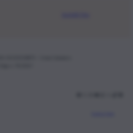
Iscriviti Ora
.IVA: 01153210875 – Cciaa Catania n.
 D.lgs n. 70/2017
Scarica l’app