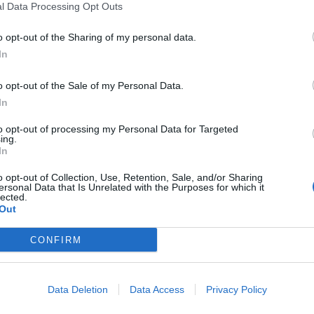
l Data Processing Opt Outs
o opt-out of the Sharing of my personal data.
In
are in tutta Italia. E’ il business partner Skylabs Srl, l’unica
ficazione Great Place to Work, il riferimento globale per la
o opt-out of the Sale of my Personal Data.
In
 San Francisco nel 1991, che, attraverso delle domande
a loro esperienza all’interno dell’ambiente lavorativo sia con
to opt-out of processing my Personal Data for Targeted
, in questa ventesima edizione, hanno preso parte 150 realtà
ing.
ndenti di Skylabs, che hanno risposto in forma anonima al
In
nsiderano l’azienda un luogo in cui credibilità, rispetto,
a.
o opt-out of Collection, Use, Retention, Sale, and/or Sharing
ersonal Data that Is Unrelated with the Purposes for which it
lected.
e le persone al centro dell’azienda. Il nostro successo è
Out
di ogni team valorizziamo sempre il singolo: crediamo che
 diversi, e il nostro obiettivo è metterli in risalto.
CONFIRM
 è coinvolto attivamente su decisioni, obiettivi e strategie
l 2015, che offre servizi di strategia digitale, consulenza
Data Deletion
Data Access
Privacy Policy
rivate ed enti pubblici, con una ricca esperienza