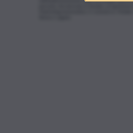
nell’implementazione delle tecnologie Salesfor
persone che lavorano in Skylabs, progettando l
Marketing Automation, E-commerce, Mobile e 
Roma e Lugano.