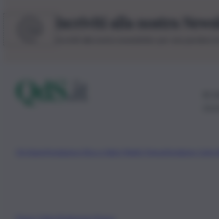
Iscriviti alla nostra News
Iscriviti alla nostra newsletter per non perdere 
© 20
0115
Chi Siamo
Fondazione Etica e Valori Marilù Tregua
Fondatore Carlo 
Privacy Policy
Preferenze Privacy