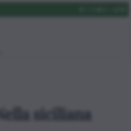
eo
ella siciliana