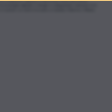
ce, Mulesoft, Tableau e Microsoft. Sono oltre 80 le
a strategia digitale e design e sviluppando soluzioni Crm,
Custom. Le sedi si trovano a Catania, Palermo, Milano,