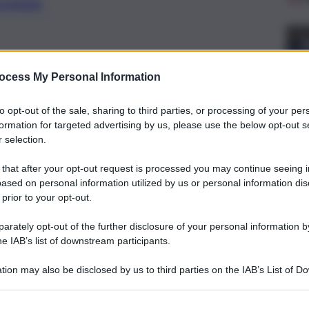
preferite
 Palermo, ma anche a Milano, Roma e
ocess My Personal Information
Ecco i segreti del successo per il
to work”
to opt-out of the sale, sharing to third parties, or processing of your per
formation for targeted advertising by us, please use the below opt-out s
 selection.
 that after your opt-out request is processed you may continue seeing i
ased on personal information utilized by us or personal information dis
 prior to your opt-out.
rately opt-out of the further disclosure of your personal information by
he IAB’s list of downstream participants.
tion may also be disclosed by us to third parties on the IAB’s List of 
 that may further disclose it to other third parties.