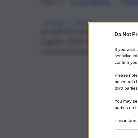
Google
Discover
Fonti 
Seguici su
, 
AZIENDA
LAVORO
Le sedi si trovano a Catania,
Do Not Pr
Lugano. Oltre 80 i dipendenti. 
riconoscimento “Great Place 
If you wish 
sensitive in
confirm your
Please note
based ads b
third parties
You may sepa
parties on t
This informa
Participants