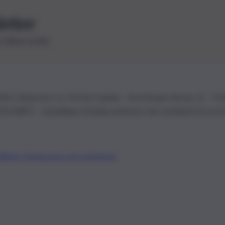
letter
le ultime novità
26 | Ediservice s.r.l. 95126 Catania – Via Principe Nicola, 22 – P
3210875 – Quotidiano di Sicilia usufruisce dei contributi di cui al
Alberto Tregua
Lavora con noi
Gerenza