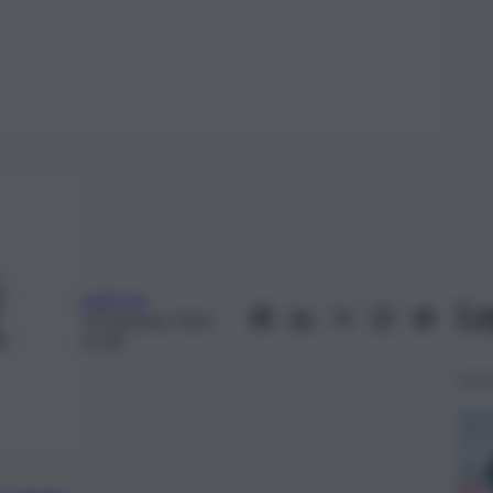
web-mp
Le
13 Gennaio 2022,
21:09