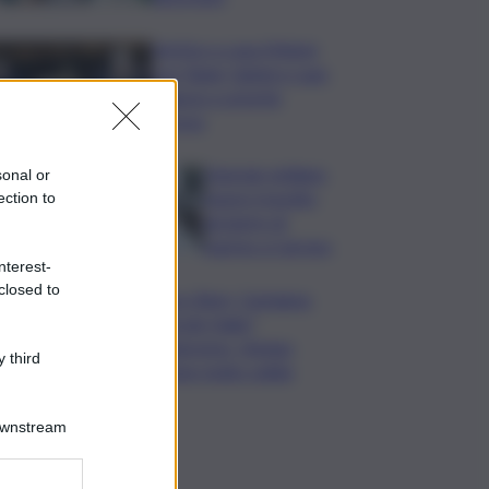
Vertice a casa Meloni
con Tajani, Salvini e Lupi:
bilancio e priorità
ripresa
Operaio siciliano
sonal or
muore travolto
ection to
da lastre di
marmo a Carrara
nterest-
closed to
Banco Bpm, Castagna:
Agricole Italia?
Valuteremo, ritengo
 third
fusione molto solida
Downstream