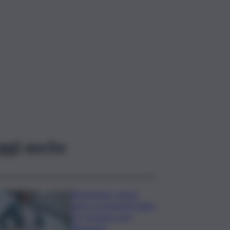
ggi anche
Risoluzione ‘campo
largo’ su Giorgetti agita
Pd, tensione con i
Riformisti