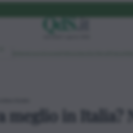
mercoledì 5 agosto 2026
Ambiente
Lavoro
Economia
Politica
Cultura
Dai Mercati
Podcast
Vid
iciliana Skylabs
 meglio in Italia? N