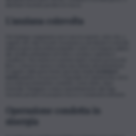
allontanò facendo perdere le tracce.
L’anziana coinvolta
Ma l’epilogo sanguinario non è ancora questo, visto che, a
seguito dei colpi ricevuti, Scaramacca, perdendo il controllo
della propria autovettura impattò contro un furgone adibito
alla vendita ambulante di frutta e verdura colpendo il
venditore. Ma mentre il commerciante restava pressochè
illeso, a farne le spese è stata una cliente ultraottantenne.
A seguito delle gravi ferite riportate infatti,
la donna è
morta
qualche ora presso l’Ospedale di Caltanissetta, dove
era stata prontamente condotta. Come detto, dopo
l’omicidio, l’indagato si dava repentinamente alla fuga
facendo perdere le proprie tracce e rendendosi latitante.
Operazione condotta in
sinergia