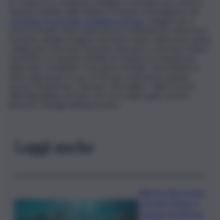
A condurre le complesse indagini, in sinergia sono state la
Squadra Mobile della Polizia e il Nucleo investigativo del
Comando Provinciale Carabinieri di Enna
. Indagini che si
sono protratte senza soluzione di continuità fino all’arresto
avvenuto all’alba di oggi in territorio etneo. All’arresto hanno
collaborato il Servizio Centrale Operativo, il Servizio Polizia
Scientifica, la Squadra Mobile di Catania e lo Squadrone
Eliportato Carabinieri “Cacciatori di Sicilia”. Sarà indetta in
data odierna per le ore 12.30 una conferenza stampa
presso l’Auditorium “Falcone e Borsellino” della Procura
della Repubblica di Enna, nel corso della quale saranno
illustrati i dettagli dell’operazione.
Leggi anche
Allarme alga tossica
a Vergine Maria: il
Comune di Palermo