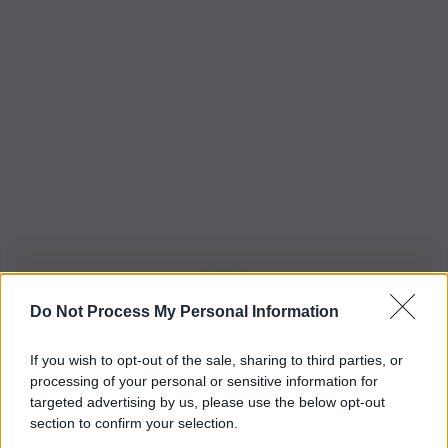
Do Not Process My Personal Information
Iscriviti alla nostra Newsletter
If you wish to opt-out of the sale, sharing to third parties, or
Iscriviti alla nostra newsletter per non perdere le ultime
processing of your personal or sensitive information for
novità
targeted advertising by us, please use the below opt-out
section to confirm your selection.
Iscriviti Ora