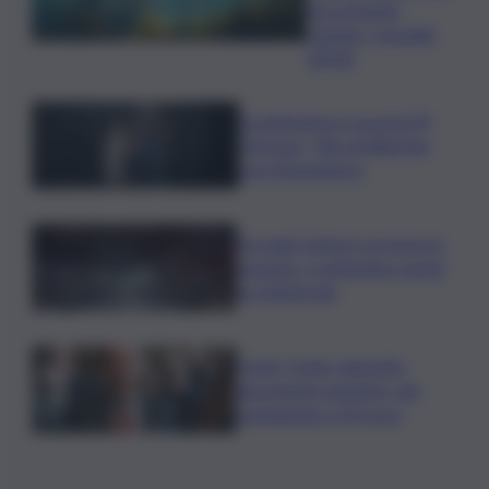
raccomanda
cautela, i possibili
effetti
In anteprima a Locarno79
“Armony”, film di Albertini
con Mastandrea
Da oggi Camere un mese in
vacanza, a settembre sprint
su l.elettorale
Covid, Conte: deposito
documento anonimo, già
consegnato a Procura