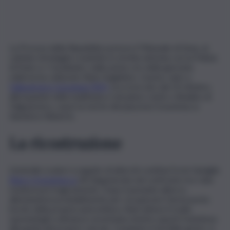
La Procura della Repubblica presso il Tribunale di Enna, al
culmine di indagini condotte in stretta sintonia con la Polizia
di Stato e i Carabinieri, nelle prime ore della giornata
odierna ha catturato Ruisi Guglielmo. L’uomo, nato a
Valguarnera Caropepe (EN),
era ricercato dal 10 ottobre,
allorquando nella mattinata e nel pieno centro cittadino di
Valguarnera, causò la morte del piazzese Scaramacca
Salvatore Roberto.
La ricostruzione
L’omicidio scaturì a seguito di alterchi continui fra le famiglie
Ruisi e Scaramacca
; liti degenerate nel confronto tra i due
risoltosi poi tragicamente. Dopo il pesante alterco,
allontanatosi probabilmente per recuperare l’arma posta
bordo della propria autovettura, Ruisi attese il rivale,
sparandogli a distanza ravvicinata mentre questi transitava
alla guida del proprio veicolo. Compiuto il terribile gesto, si