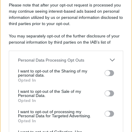
Please note that after your opt-out request is processed you
may continue seeing interest-based ads based on personal
information utilized by us or personal information disclosed to
third parties prior to your opt-out.
You may separately opt-out of the further disclosure of your
personal information by third parties on the IAB’s list of
© 2026 | Ediservice s.r.l. 95126 Catania – Via Principe
downstream participants.
Nicola, 22 – P.IVA: 01153210875 – Cciaa Catania n.
Personal Data Processing Opt Outs
This information may also be disclosed by us to third parties
01153210875 – Quotidiano di Sicilia usufruisce dei
on the IAB’s List of Downstream Participants that may further
contributi di cui al D.lgs n. 70/2017
I want to opt-out of the Sharing of my
disclose it to other third parties.
personal data.
Opted In
I want to opt-out of the Sale of my
Personal Data.
Chi Siamo
Opted In
Fondazione Etica e Valori Marilù Tregua
Fondatore Carlo Alberto Tregua
Lavora con noi
I want to opt-out of processing my
Personal Data for Targeted Advertising.
Gerenza
Opted In