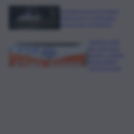
La tragica morte di Cristiano
Giamporcaro a Lampedusa,
procura apre un’inchiesta
Ciclisti investiti
due volte dopo
una lite, è siciliano
l’automobilista
che li ha travolti