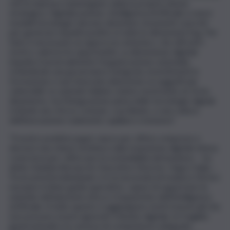
che le imprese mantengano salda la propria visione
strategica. Digitalizzazione, Intelligenza Artificiale e nuovi
modelli tecnologici devono diventare strumenti concreti
per generare impatti positivi, in tutte le dimensioni Esg. Per
farlo è necessario un approccio sistemico, che affronti i
rischi e valorizzi le opportunità. La dimensione digitale
impatta trasversalmente l’organizzazione aziendale,
richiedendo una governance integrata, investimenti in
formazione e una rinnovata attenzione ai soggetti più
vulnerabili. Le aziende italiane stanno mostrando un forte
dinamismo, ma l’integrazione piena delle tecnologie digitali
richiede uno sforzo comune, coordinato, e una cultura
dell’innovazione realmente capillare e inclusiva”.
“Il nostro position paper nasce per offrire a imprese e
decisori una chiave di lettura sulla transizione digitale intesa
come leva per rafforzare la sostenibilità del business – ha
detto Daniela Bernacchi, Executive Director Ungcn Italia –
Tra le priorità individuate vi è la necessità di tradurre l’Ai Act
europeo in linee guida operative, capaci di supportare le
aziende nell’adozione etica e trasparente dell’intelligenza
artificiale. A tutto questo si aggiungono rischi trasversali che
non possono essere ignorati: il divario digitale, le fragilità
generazionali e la carenza di competenze adeguate.