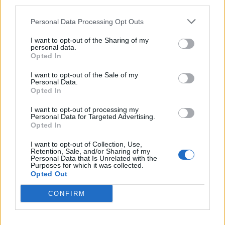
downstream participants.
Nicola, 22 – P.IVA: 01153210875 – Cciaa Catania n.
Personal Data Processing Opt Outs
This information may also be disclosed by us to third parties
01153210875 – Quotidiano di Sicilia usufruisce dei
on the IAB’s List of Downstream Participants that may further
contributi di cui al D.lgs n. 70/2017
I want to opt-out of the Sharing of my
disclose it to other third parties.
personal data.
Opted In
I want to opt-out of the Sale of my
Personal Data.
Chi Siamo
Opted In
Fondazione Etica e Valori Marilù Tregua
Fondatore Carlo Alberto Tregua
Lavora con noi
I want to opt-out of processing my
Personal Data for Targeted Advertising.
Gerenza
Opted In
I want to opt-out of Collection, Use,
Retention, Sale, and/or Sharing of my
Personal Data that Is Unrelated with the
Purposes for which it was collected.
Opted Out
Scarica l’app
CONFIRM
Privacy Policy
Preferenze Privacy