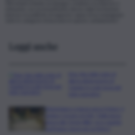
Affrontarli richiede un impegno condiviso tra imprese e
istituzioni, con un investimento deciso nella formazione
interna e in politiche di supporto capaci di accompagnare
tutte le categorie di lavoratori in questo cambiamento”.
Leggi anche
Etna, fine dello stato di
allerta all’aeroporto di
Catania: lo scalo torna del
tutto operativo
Misterbianco si lancia verso il futuro, il
sindaco Corsaro al QdS: “Dalla nuova
piazza alla ‘Green Way’, ecco quando
partiranno i lavori per la Metro”