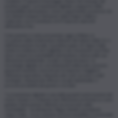
condiviso. È questo il messaggio chiave che emerge dal
position paper ‘La transizione digitale a supporto della
sostenibilità del business: rischi e opportunità’, promosso da
Un Global Compact Network Italia (Ungcn Italia) e
realizzato con il contributo di 47 imprese aderenti
all’iniziativa Onu.
Il documento è stato presentato oggi a Milano, in
occasione della tredicesima edizione del Salone della Csr e
dell’Innovazione Sociale. Il position paper di Ungcn Italia
mette in evidenza che il digitale è uno strumento ma il fine
deve restare la sostenibilità del business, intesa nelle sue
dimensioni ambientale, sociale e di governance. Le
tecnologie digitali, se correttamente indirizzate, possono
generare benefici concreti per le imprese: maggiore
efficienza operativa, riduzione dei costi, accesso a dati
strategici, relazioni più efficaci con gli stakeholder e
processi produttivi più green e circolari.
“La transizione digitale è una delle grandi trasformazioni del
nostro tempo e ci impone una riflessione profonda su come
guidare l’innovazione affinché sia al servizio della
sostenibilità – ha dichiarato Filippo Bettini, presidente
Ungcn Italia – In un contesto di forte instabilità, è essenziale