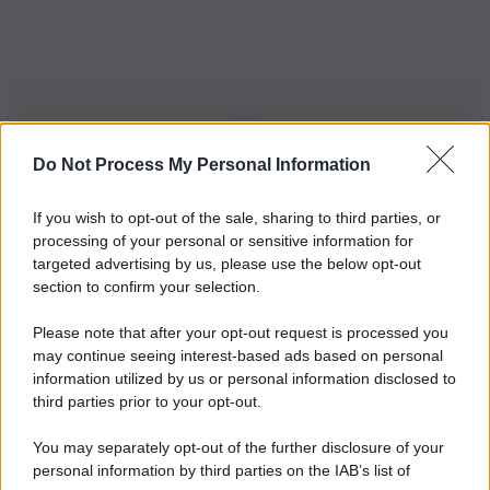
Do Not Process My Personal Information
Iscriviti alla nostra Newsletter
If you wish to opt-out of the sale, sharing to third parties, or
Iscriviti alla nostra newsletter per non perdere le ultime
processing of your personal or sensitive information for
novità
targeted advertising by us, please use the below opt-out
section to confirm your selection.
Iscriviti Ora
Please note that after your opt-out request is processed you
may continue seeing interest-based ads based on personal
information utilized by us or personal information disclosed to
third parties prior to your opt-out.
You may separately opt-out of the further disclosure of your
personal information by third parties on the IAB’s list of
© 2026 | Ediservice s.r.l. 95126 Catania – Via Principe