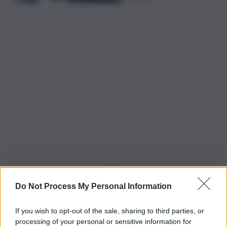
Do Not Process My Personal Information
Iscriviti alla nostra Newsletter
If you wish to opt-out of the sale, sharing to third parties, or
Iscriviti alla nostra newsletter per non perdere le ultime
processing of your personal or sensitive information for