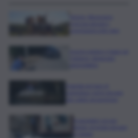
Turismo, Bluvacanze:
crescono giovani e
prenotazioni sotto data
Investe pedone e fugge nel
Catanese, denunciato
automobilista
Tragedia nel mare di
Lampedusa, morto giovane
sub colpito da gommone
A passeggio con una
pistola, arrestato giovane
a Catania