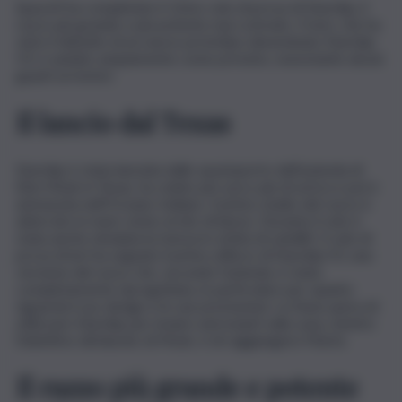
SpaceX ha completato il 12mo volo di prova di Starship, il
razzo più grande e più potente mai costruito. Il test, che ha
visto il debutto di un nuovo prototipo denominato Starship
V3, è andato ampiamente come previsto, nonostante alcuni
guasti ai motori.
Il lancio dal Texas
Starship è stata lanciata dallo spazioporto dell’azienda di
Elon Musk in Texas, ha volato per poco più di un’ora e poi è
ammarata nell’Oceano Indiano. Il primo stadio del razzo è
atterrato in mare vicino al sito di lancio. Durante il volo è
stata anche simulata la messa in orbita di satelliti. Il volo di
prova di ieri ha segnato il primo utilizzo di Starship V3, una
versione del razzo che, secondo l’azienda, è stata
completamente riprogettata, in particolare per quanto
riguarda il suo design e le sue prestazioni. La Nasa spera di
utilizzare Starship per inviare astronauti sulla Luna, mentre
l’obiettivo dichiarato di Musk, è di raggiungere Marte.
Il razzo più grande e potente