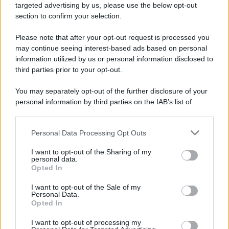
novità
targeted advertising by us, please use the below opt-out
section to confirm your selection.
Iscriviti Ora
Please note that after your opt-out request is processed you
may continue seeing interest-based ads based on personal
information utilized by us or personal information disclosed to
third parties prior to your opt-out.
You may separately opt-out of the further disclosure of your
personal information by third parties on the IAB’s list of
© 2026 | Ediservice s.r.l. 95126 Catania – Via Principe
downstream participants.
Nicola, 22 – P.IVA: 01153210875 – Cciaa Catania n.
Personal Data Processing Opt Outs
This information may also be disclosed by us to third parties
01153210875 – Quotidiano di Sicilia usufruisce dei
on the IAB’s List of Downstream Participants that may further
contributi di cui al D.lgs n. 70/2017
I want to opt-out of the Sharing of my
disclose it to other third parties.
personal data.
Opted In
I want to opt-out of the Sale of my
Personal Data.
Chi Siamo
Opted In
Fondazione Etica e Valori Marilù Tregua
Fondatore Carlo Alberto Tregua
Lavora con noi
I want to opt-out of processing my