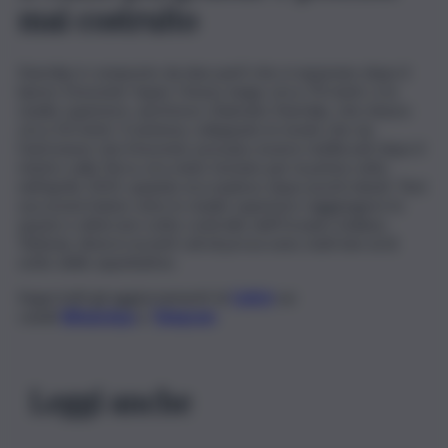
mai costruito
Starship è composto da due parti che si separano dopo il
lancio: il booster Super Heavy, lungo circa 70 metri, e lo
stadio superiore, anch’esso chiamato Starship, che misura
circa 50 metri. Il sistema, sviluppato in modo che sia
l’astronave che il booster possano essere riutilizzati dopo il
rientro sulla Terra, era stato testato per la prima volta
nell’aprile 2023, quando era esploso dopo pochi minuti. Test
successivi hanno visto lo stadio superiore raggiungere lo
spazio e atterrare sotto controllo nell’Oceano Indiano.
Tuttavia, diversi recenti voli di prova sono stati ben al di
sotto delle aspettative.
Segui tutti gli aggiornamenti di
QdS.it
sui
canali
WhatsApp
e
Telegram
Leggi anche