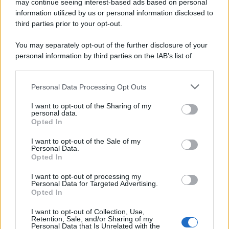
may continue seeing interest-based ads based on personal
information utilized by us or personal information disclosed to
third parties prior to your opt-out.
You may separately opt-out of the further disclosure of your
personal information by third parties on the IAB’s list of
© 2026 | Ediservice s.r.l. 95126 Catania – Via Principe
downstream participants.
Nicola, 22 – P.IVA: 01153210875 – Cciaa Catania n.
Personal Data Processing Opt Outs
This information may also be disclosed by us to third parties
01153210875 – Quotidiano di Sicilia usufruisce dei
on the IAB’s List of Downstream Participants that may further
contributi di cui al D.lgs n. 70/2017
I want to opt-out of the Sharing of my
disclose it to other third parties.
personal data.
Opted In
I want to opt-out of the Sale of my
Personal Data.
Chi Siamo
Opted In
Fondazione Etica e Valori Marilù Tregua
Fondatore Carlo Alberto Tregua
Lavora con noi
I want to opt-out of processing my
Personal Data for Targeted Advertising.
Gerenza
Opted In
I want to opt-out of Collection, Use,
Retention, Sale, and/or Sharing of my
Personal Data that Is Unrelated with the